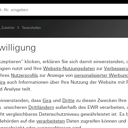
selschalter
, Zubehör
Tastschalter
willigung
 10 AX 250 V~ Universal
kzeptieren“ klicken, erklären Sie sich damit einverstanden,
ogien nutzt und Ihre
Website-Nutzungsdaten
zur
Verbesser
Ihres
Nutzerprofils
zur Anzeige von
personalisierter Werbun
ira
auch Informationen über Ihre Nutzung der Website mit Pa
Analyse teilt.
einverstanden, dass
Gira
und
Dritte
zu diesen Zwecken Ihre
g. unsicheren
Drittländern
außerhalb des EWR verarbeiten, 
t vergleichbares Datenschutzniveau gewährleistet ist. Es b
 Behörden auf die
verarbeiteten
Daten zugreifen können und 
ngeschränkt oder ausgeschlossen sind.