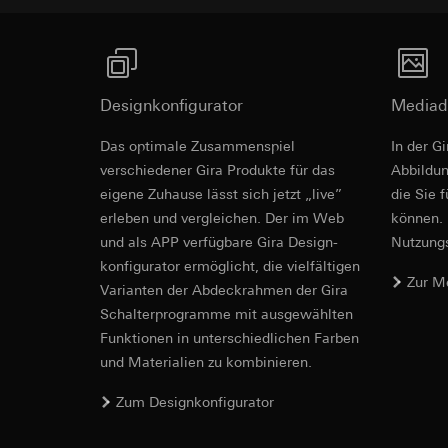
betreffenden We
Folgeverarbeitun
Hinweise
Rechtsgrundlage und
Empfänger:
Einsatz des Dien
interne Abteilun
Folgeverarbeitun
Auch beleuchtbar anzuschließen.
LinkedIn Irelan
Designkonfigurator
Mediad
Empfänger:
Vimeo,
Drittlandübermittlu
Drittlandübermittlu
Kombination
Das optimale Zusammenspiel
In der G
die Übermittlung Ih
Drittland: USA
Schaltzeich
Datenschutzerklärun
verschiedener Gira Produkte für das
Ab­bild­
Angemessenheits
Lebensdauer des C
eigene Zuhause lässt sich jetzt „live”
die Sie 
bei
Gira Giersi
erleben und vergleichen. Der im Web
können. 
LED-Beleuchtungs
Lebensdauer des C
Google Ads (
und als APP verfügbare Gira Design­
Nutzungs­
Schaltzeichnunge
konfigurator ermög­licht, die vielfältigen
Datenverarbeitung
Hotjar
Zur M
verwendet Daten, u
Vari­an­ten der Abdeck­rahmen der Gira
Datenverarbeitung
Suchergebnissen un
Schalter­programme mit ausge­wählten
Dies ermöglicht zus
zu messen.
Funkti­onen in unterschiedlichen Farben
scrollen und wie si
Kategorien person
und Materialien zu kombinieren.
Kategorien person
Uhrzeit des Besuchs
Rechtsgrundlage und
Rechtsgrundlage und
Zum Designkonfigurator
Einsatz des Dien
Kompatibilit
Einsatz des Dien
Folgeverarbeitun
Folgeverarbeitun