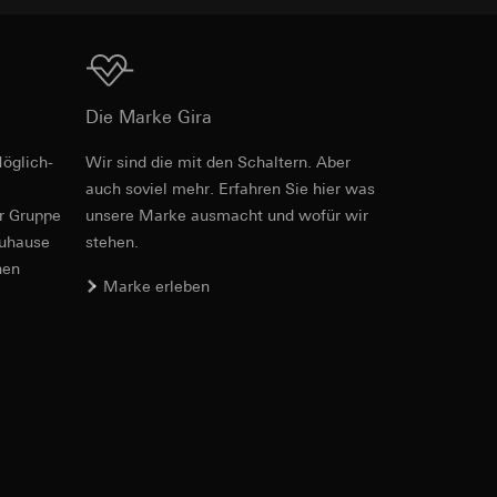
Download
htstool Bestellnummern alt/neu
Die Marke Gira
er. Im Hinblick auf
öglich­
Wir sind die mit den Schaltern. Aber
n wir auf deren
Art.-Nr. 3791 ..

uchtungselemente
auch soviel mehr. Erfahren Sie hier was
3792 ..

 Kopie zu erfragen
3793 ..

er Gruppe
unsere Marke aus­macht und wofür wir
3794 ..

zuhause
stehen.
, Anschlussmöglichkeiten und Funktionen
3795 ..
nen
e
Marke erleben
sung. Google Ads
PDF
, 1.84 MB
formen, in
ärmebild erstellen.
von Werbekampagnen
, wie tief sie
Download
sucht, Datum und
andort
Art.-Nr. 3791 ..
