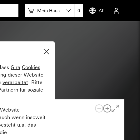
Mein Haus
0
AT
-Aus-
 dass
Gira
Cookies
ung
dieser Website
g
verarbeitet
. Bitte
rtnern für soziale
Website-
auch wenn insoweit
esteht u.a. das
die