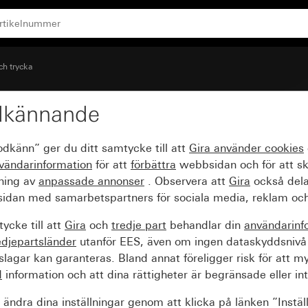
n/Aus”
ch trycka
dkännande
nster och tryckt text ”
odkänn” ger du ditt samtycke till att
Gira använder
cookies
vändarinformation
för att
förbättra
webbsidan och för att s
sning av
anpassade annonser
. Observera att
Gira
också dela
idan med samarbetspartners för sociala media, reklam och
ycke till att
Gira
och
tredje part
behandlar din
användarinf
edjepartsländer
utanför EES, även om ingen dataskyddsnivå
agar kan garanteras. Bland annat föreligger risk för att m
d
information och att dina rättigheter är begränsade eller int
ändra dina inställningar genom att klicka på länken ”Instäl