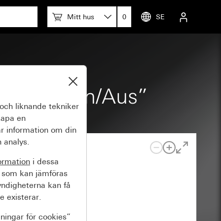
Mitt hus
0
SE
Heizung Ein/Aus”
och liknande tekniker
kapa en
r information om din
 analys.
ormation
i dessa
 som kan jämföras
yndigheterna kan få
e existerar.
lningar för cookies”