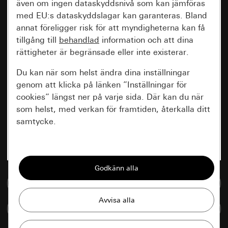
även om ingen dataskyddsnivå som kan jämföras
med EU:s dataskyddslagar kan garanteras. Bland
annat föreligger risk för att myndigheterna kan få
tillgång till
behandlad
information och att dina
rättigheter är begränsade eller inte existerar.
Du kan när som helst ändra dina inställningar
genom att klicka på länken ”Inställningar för
cookies” längst ner på varje sida. Där kan du när
som helst, med verkan för framtiden, återkalla ditt
samtycke.
Nödvändiga
Alla cookies som krävs för att kunna visa
sidan.
Till mediedatabasen
Gira Session
Förbättring av vår webbsida och
Jämföra artiklar
våra utbud
Databehandlingssyfte: