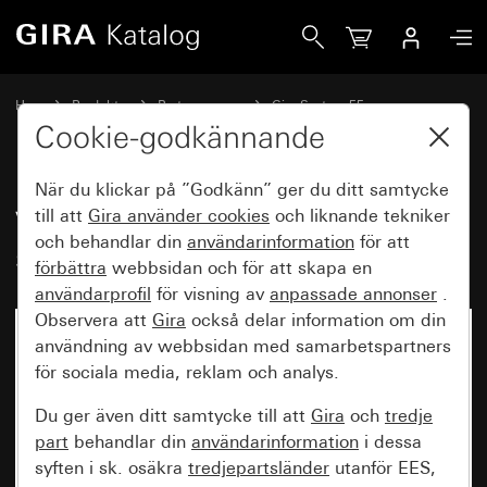
Gira Vippa med kontrollfönster och symbol Ljus
Hem
Produkter
Brytarprogram
Gira System 55
Koppla och trycka
Cookie-godkännande
När du klickar på ”Godkänn” ger du ditt samtycke
Vippa med kontrollfönster och
till att
Gira använder
cookies
och liknande tekniker
och behandlar din
användarinformation
för att
symbol Ljus
förbättra
webbsidan och för att skapa en
användarprofil
för visning av
anpassade annonser
.
Observera att
Gira
också delar information om din
användning av webbsidan med samarbetspartners
för sociala media, reklam och analys.
Du ger även ditt samtycke till att
Gira
och
tredje
part
behandlar din
användarinformation
i dessa
syften i sk. osäkra
tredjepartsländer
utanför EES,