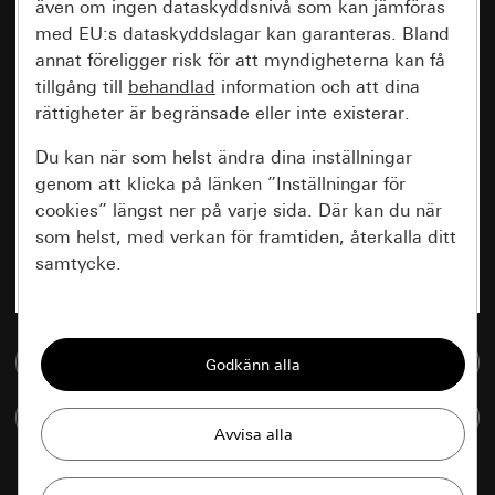
även om ingen dataskyddsnivå som kan jämföras
med EU:s dataskyddslagar kan garanteras. Bland
annat föreligger risk för att myndigheterna kan få
tillgång till
behandlad
information och att dina
rättigheter är begränsade eller inte existerar.
Du kan när som helst ändra dina inställningar
genom att klicka på länken ”Inställningar för
cookies” längst ner på varje sida. Där kan du när
som helst, med verkan för framtiden, återkalla ditt
samtycke.
Nödvändiga
Till mediedatabasen
Alla cookies som krävs för att kunna visa
sidan.
Jämföra artiklar
Gira Session
Förbättring av vår webbsida och
våra utbud
Databehandlingssyfte: