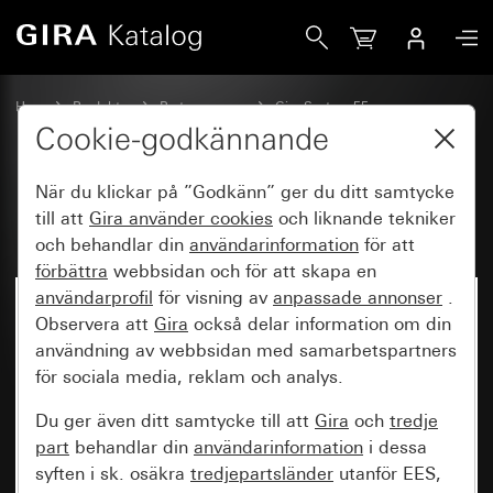
Gira Rakt stående vippa 2knappars
Hem
Produkter
Brytarprogram
Gira System 55
Koppla och trycka
Cookie-godkännande
När du klickar på ”Godkänn” ger du ditt samtycke
Rakt stående vippa 2knappars
till att
Gira använder
cookies
och liknande tekniker
och behandlar din
användarinformation
för att
förbättra
webbsidan och för att skapa en
användarprofil
för visning av
anpassade annonser
.
Observera att
Gira
också delar information om din
användning av webbsidan med samarbetspartners
för sociala media, reklam och analys.
Du ger även ditt samtycke till att
Gira
och
tredje
part
behandlar din
användarinformation
i dessa
syften i sk. osäkra
tredjepartsländer
utanför EES,