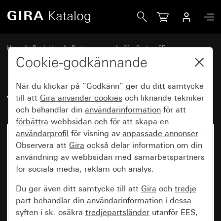
Gira Vippa med symbol Ringklocka
Hem
Produkter
Brytarprogram
Gira System 55
Koppla och trycka
Cookie-godkännande
När du klickar på ”Godkänn” ger du ditt samtycke
Vippa med symbol Ringklocka
till att
Gira använder
cookies
och liknande tekniker
och behandlar din
användarinformation
för att
förbättra
webbsidan och för att skapa en
användarprofil
för visning av
anpassade annonser
.
Observera att
Gira
också delar information om din
användning av webbsidan med samarbetspartners
för sociala media, reklam och analys.
Du ger även ditt samtycke till att
Gira
och
tredje
part
behandlar din
användarinformation
i dessa
syften i sk. osäkra
tredjepartsländer
utanför EES,