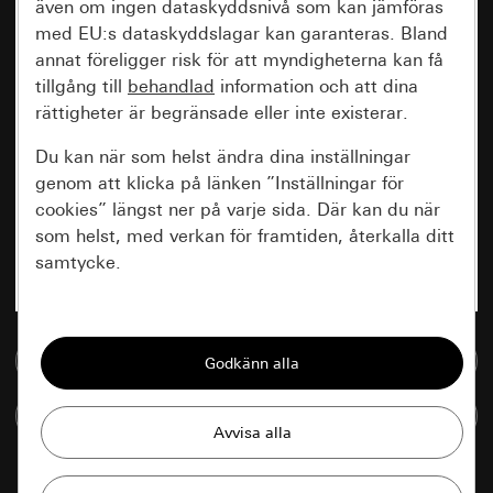
även om ingen dataskyddsnivå som kan jämföras
med EU:s dataskyddslagar kan garanteras. Bland
annat föreligger risk för att myndigheterna kan få
tillgång till
behandlad
information och att dina
rättigheter är begränsade eller inte existerar.
Du kan när som helst ändra dina inställningar
genom att klicka på länken ”Inställningar för
cookies” längst ner på varje sida. Där kan du när
som helst, med verkan för framtiden, återkalla ditt
samtycke.
Nödvändiga
Till mediedatabasen
Alla cookies som krävs för att kunna visa
sidan.
Jämföra artiklar
Gira Session
Förbättring av vår webbsida och
våra utbud
Databehandlingssyfte: