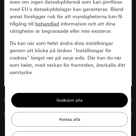
även om ingen dataskyddsnivå som kan jämföras
med EU:s dataskyddslagar kan garanteras. Bland
annat föreligger risk för att myndigheterna kan få
tillgång till
behandlad
information och att dina
rättigheter är begränsade eller inte existerar.
Du kan när som helst ändra dina inställningar
genom att klicka på länken ”Inställningar för
cookies” längst ner på varje sida. Där kan du när
som helst, med verkan för framtiden, återkalla ditt
samtycke.
Nödvändiga
Till mediedatabasen
Alla cookies som krävs för att kunna visa
sidan.
Jämföra artiklar
Gira Session
Förbättring av vår webbsida och
våra utbud
Databehandlingssyfte: