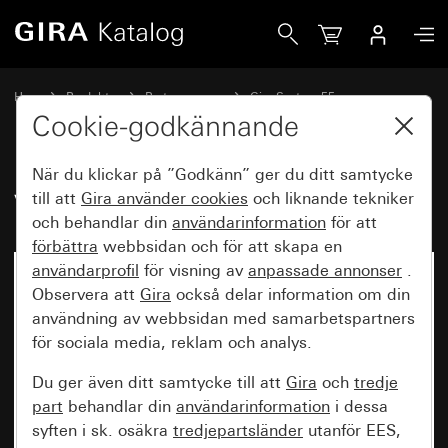
Gira Vippa med symbol Ljus
Hem
Produkter
Brytarprogram
Gira System 55
Koppla och trycka
Cookie-godkännande
När du klickar på ”Godkänn” ger du ditt samtycke
Vippa med symbol Ljus
till att
Gira använder
cookies
och liknande tekniker
och behandlar din
användarinformation
för att
förbättra
webbsidan och för att skapa en
användarprofil
för visning av
anpassade annonser
.
Observera att
Gira
också delar information om din
användning av webbsidan med samarbetspartners
för sociala media, reklam och analys.
Du ger även ditt samtycke till att
Gira
och
tredje
part
behandlar din
användarinformation
i dessa
syften i sk. osäkra
tredjepartsländer
utanför EES,