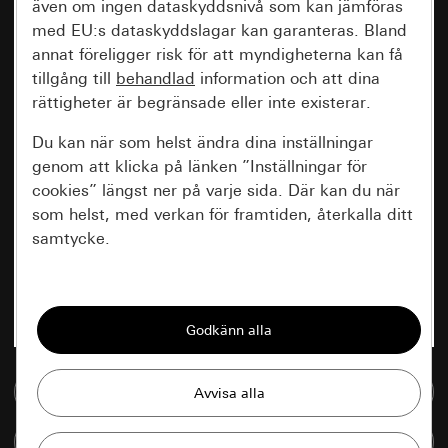
även om ingen dataskyddsnivå som kan jämföras
med EU:s dataskyddslagar kan garanteras. Bland
annat föreligger risk för att myndigheterna kan få
tillgång till
behandlad
information och att dina
rättigheter är begränsade eller inte existerar.
Du kan när som helst ändra dina inställningar
genom att klicka på länken ”Inställningar för
cookies” längst ner på varje sida. Där kan du när
som helst, med verkan för framtiden, återkalla ditt
samtycke.
Nödvändiga
Alla cookies som krävs för att kunna visa
sidan.
Till mediedatabasen
Gira Session
Förbättring av vår webbsida och
våra utbud
Databehandlingssyfte:
Jämföra artiklar