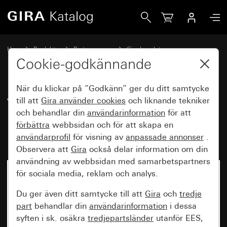
Gira Vipptryckknapp 10 A 250 V~ med textfält Växlande kon
Hem
Produkter
Brytarprogram
Gira kapslat
Gira kapslad utanpåliggande IP66
Cookie-godkännande
När du klickar på ”Godkänn” ger du ditt samtycke
Vipptryckknapp 10 A 250 V~
till att
Gira använder
cookies
och liknande tekniker
och behandlar din
användarinformation
för att
med textfält Växlande kontakt 1-
förbättra
webbsidan och för att skapa en
polig
användarprofil
för visning av
anpassade annonser
.
Observera att
Gira
också delar information om din
användning av webbsidan med samarbetspartners
för sociala media, reklam och analys.
Du ger även ditt samtycke till att
Gira
och
tredje
part
behandlar din
användarinformation
i dessa
syften i sk. osäkra
tredjepartsländer
utanför EES,