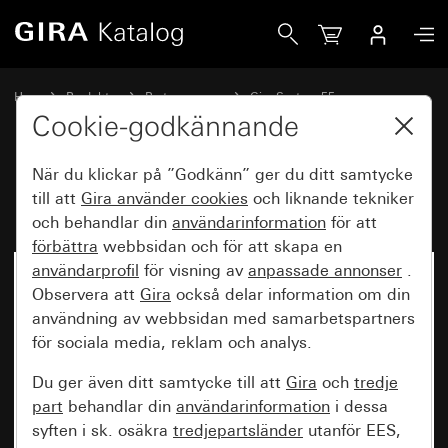
Gira Universal-av-trapp
Hem
Produkter
Brytarprogram
Gira System 55
Koppla och trycka
Cookie-godkännande
När du klickar på ”Godkänn” ger du ditt samtycke
Universal-av-trapp
till att
Gira använder
cookies
och liknande tekniker
och behandlar din
användarinformation
för att
förbättra
webbsidan och för att skapa en
användarprofil
för visning av
anpassade annonser
.
Observera att
Gira
också delar information om din
användning av webbsidan med samarbetspartners
för sociala media, reklam och analys.
Du ger även ditt samtycke till att
Gira
och
tredje
part
behandlar din
användarinformation
i dessa
syften i sk. osäkra
tredjepartsländer
utanför EES,