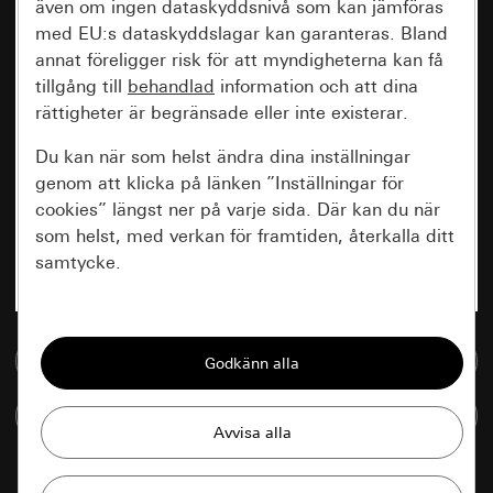
även om ingen dataskyddsnivå som kan jämföras
med EU:s dataskyddslagar kan garanteras. Bland
annat föreligger risk för att myndigheterna kan få
tillgång till
behandlad
information och att dina
rättigheter är begränsade eller inte existerar.
Du kan när som helst ändra dina inställningar
genom att klicka på länken ”Inställningar för
cookies” längst ner på varje sida. Där kan du när
som helst, med verkan för framtiden, återkalla ditt
samtycke.
Nödvändiga
Till mediedatabasen
Alla cookies som krävs för att kunna visa
sidan.
Jämföra artiklar
Gira Session
Förbättring av vår webbsida och
våra utbud
Databehandlingssyfte: