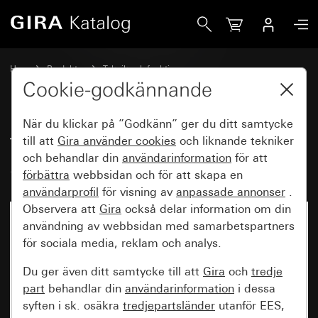
Gira Täckplatta för rumstermostat System 55
Hem
Produkter
Teknik och funktioner
Värme, ventilation, klimatisering
Täckplattor rumstermostat
Cookie-godkännande
När du klickar på ”Godkänn” ger du ditt samtycke
Täckplatta för rumstermostat
till att
Gira använder
cookies
och liknande tekniker
och behandlar din
användarinformation
för att
System 55
förbättra
webbsidan och för att skapa en
användarprofil
för visning av
anpassade annonser
.
Observera att
Gira
också delar information om din
användning av webbsidan med samarbetspartners
för sociala media, reklam och analys.
Du ger även ditt samtycke till att
Gira
och
tredje
part
behandlar din
användarinformation
i dessa
syften i sk. osäkra
tredjepartsländer
utanför EES,