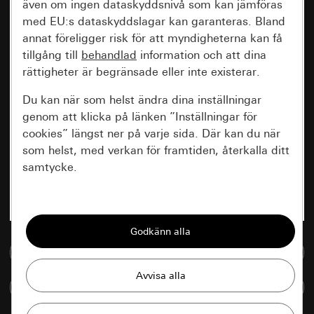
även om ingen dataskyddsnivå som kan jämföras
med EU:s dataskyddslagar kan garanteras. Bland
annat föreligger risk för att myndigheterna kan få
tillgång till
behandlad
information och att dina
rättigheter är begränsade eller inte existerar.
Du kan när som helst ändra dina inställningar
genom att klicka på länken ”Inställningar för
cookies” längst ner på varje sida. Där kan du när
som helst, med verkan för framtiden, återkalla ditt
samtycke.
Nödvändiga
Alla cookies som krävs för att kunna visa
sidan.
Till mediedatabasen
Gira Session
Förbättring av vår webbsida och
Jämföra artiklar
våra utbud
Databehandlingssyfte: