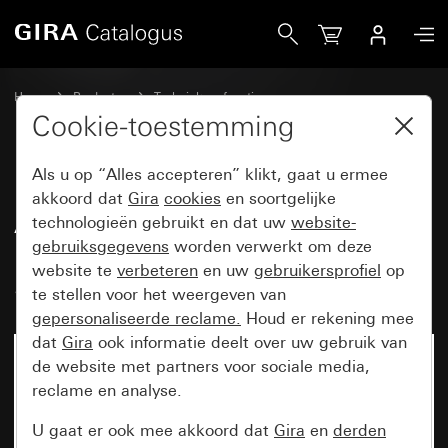
Gira Afdekking voor ruimtetemperatuurregelaar System 55
Home
Producten
Techniek en functies
Verwarming, ventilatie, koeling
Cookie-toestemming
Afdekkingen ruimtetemperatuurregelaar
Als u op “Alles accepteren” klikt, gaat u ermee
akkoord dat
Gira
cookies
en soortgelijke
Afdekking voor
technologieën gebruikt en dat uw
website-
gebruiksgegevens
worden verwerkt om deze
ruimtetemperatuurregelaar
website te
verbeteren
en uw
gebruikersprofiel
op
System 55
te stellen voor het weergeven van
gepersonaliseerde reclame.
Houd er rekening mee
dat
Gira
ook informatie deelt over uw gebruik van
de website met partners voor sociale media,
reclame en analyse.
U gaat er ook mee akkoord dat
Gira
en
derden