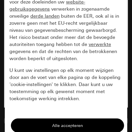
voor deze doeleinden uw
website-
gebruiksgegevens
verwerken in zogenaamde
onveilige
derde landen
buiten de EER, ook al is in
zoverre geen met het EU-recht vergelijkbaar
niveau van gegevensbescherming gewaarborgd.
Het risico bestaat onder meer dat de bevoegde
autoriteiten toegang hebben tot de
verwerkte
gegevens en dat de rechten van de betrokkenen
worden beperkt of uitgesloten.
U kunt uw instellingen op elk moment wijzigen
door aan de voet van elke pagina op de koppeling
'cookie-instellingen' te klikken. Daar kunt u uw
toestemming op elk gewenst moment met
toekomstige werking intrekken.
Essentieel
Naar de mediadatabase
Alle cookies die wij nodig hebben om de
pagina te kunnen weergeven.