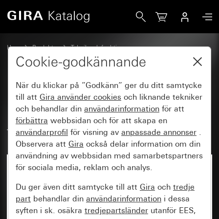
Gira Insats anslutningsdosa för nätverk kat.6<SUB>A</SUB
Hem
Produkter
Teknik och funktioner
Gira kommunikationsteknik
Nätverksteknik
Cookie-godkännande
När du klickar på ”Godkänn” ger du ditt samtycke
Insats anslutningsdosa för
till att
Gira använder
cookies
och liknande tekniker
och behandlar din
användarinformation
för att
nätverk kat.6
2-kanals IDC-
A
förbättra
webbsidan och för att skapa en
teknik
användarprofil
för visning av
anpassade annonser
.
Observera att
Gira
också delar information om din
användning av webbsidan med samarbetspartners
för sociala media, reklam och analys.
Du ger även ditt samtycke till att
Gira
och
tredje
part
behandlar din
användarinformation
i dessa
syften i sk. osäkra
tredjepartsländer
utanför EES,