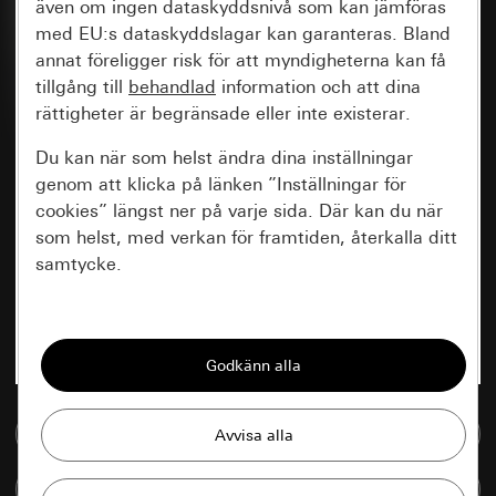
även om ingen dataskyddsnivå som kan jämföras
med EU:s dataskyddslagar kan garanteras. Bland
annat föreligger risk för att myndigheterna kan få
tillgång till
behandlad
information och att dina
rättigheter är begränsade eller inte existerar.
Du kan när som helst ändra dina inställningar
genom att klicka på länken ”Inställningar för
cookies” längst ner på varje sida. Där kan du när
som helst, med verkan för framtiden, återkalla ditt
samtycke.
Nödvändiga
Alla cookies som krävs för att kunna visa
sidan.
Till mediedatabasen
Gira Session
Förbättring av vår webbsida och
våra utbud
Databehandlingssyfte:
Jämföra artiklar