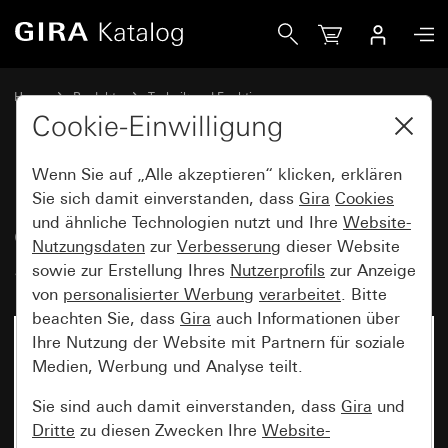
Gira Einsatz Netzwerk-Anschlussdose Cat.6<SUB>A</SUB
Home
Produkte
Technik und Funktionen
Gira Kommunikationstechnik
Netzwerktechnik
Cookie-Einwilligung
Wenn Sie auf „Alle akzeptieren“ klicken, erklären
Einsatz Netzwerk-Anschlussdose
Sie sich damit einverstanden, dass
Gira
Cookies
und ähnliche Technologien nutzt und Ihre
Website-
Cat.6
2fach
A
Nutzungsdaten
zur
Verbesserung
dieser Website
Schneidklemmtechnik
sowie zur Erstellung Ihres
Nutzerprofils
zur Anzeige
von
personalisierter Werbung
verarbeitet
. Bitte
beachten Sie, dass
Gira
auch Informationen über
Ihre Nutzung der Website mit Partnern für soziale
Medien, Werbung und Analyse teilt.
Sie sind auch damit einverstanden, dass
Gira
und
Dritte
zu diesen Zwecken Ihre
Website-