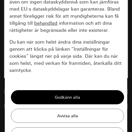
även om ingen dataskyddsnivå som kan jämföras
med EU:s dataskyddslagar kan garanteras. Bland
annat föreligger risk för att myndigheterna kan få
tillgång till
behandlad
information och att dina
rättigheter är begränsade eller inte existerar.
Du kan när som helst ändra dina inställningar
genom att klicka på länken ”Inställningar för
cookies” längst ner på varje sida. Där kan du när
som helst, med verkan för framtiden, återkalla ditt
samtycke.
Nödvändiga
Till mediedatabasen
Alla cookies som krävs för att kunna visa
sidan.
Jämföra artiklar
Gira Session
Förbättring av vår webbsida och
våra utbud
Databehandlingssyfte: