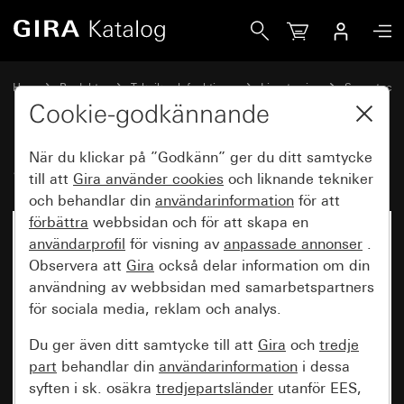
Gira Sensotec utan fjärrkontroll
Hem
Produkter
Teknik och funktioner
Ljusstyrning
Sensotec
Cookie-godkännande
När du klickar på ”Godkänn” ger du ditt samtycke
Sensotec utan fjärrkontroll
till att
Gira använder
cookies
och liknande tekniker
och behandlar din
användarinformation
för att
förbättra
webbsidan och för att skapa en
användarprofil
för visning av
anpassade annonser
.
Observera att
Gira
också delar information om din
användning av webbsidan med samarbetspartners
för sociala media, reklam och analys.
Du ger även ditt samtycke till att
Gira
och
tredje
part
behandlar din
användarinformation
i dessa
syften i sk. osäkra
tredjepartsländer
utanför EES,