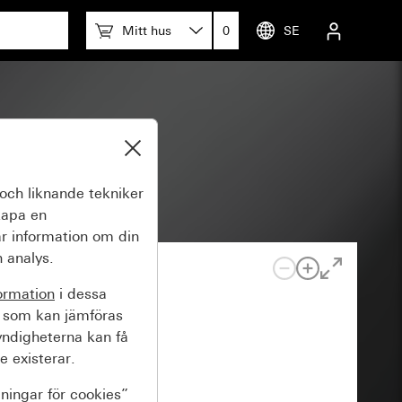
Mitt hus
0
SE
och liknande tekniker
kapa en
r information om din
 analys.
ormation
i dessa
 som kan jämföras
yndigheterna kan få
e existerar.
lningar för cookies”