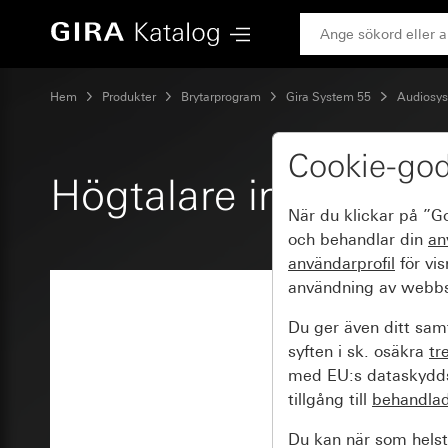
Gira Högtalare inbyggd radio IP
Hem
Produkter
Brytarprogram
Gira System 55
Audiosy
Cookie-go
Högtalare inbyggd ra
När du klickar på ”G
och behandlar din
an
användarprofil
för vi
användning av webbs
Du ger även ditt samt
syften i sk. osäkra
tr
med EU:s dataskyddsl
tillgång till
behandla
Du kan när som helst 