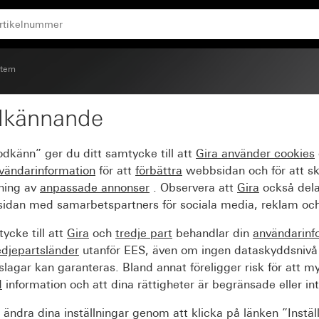
stem
dkännande
dio IP
odkänn” ger du ditt samtycke till att
Gira använder
cookies
vändarinformation
för att
förbättra
webbsidan och för att s
sning av
anpassade annonser
. Observera att
Gira
också dela
idan med samarbetspartners för sociala media, reklam och
ycke till att
Gira
och
tredje part
behandlar din
användarinf
edjepartsländer
utanför EES, även om ingen dataskyddsnivå
agar kan garanteras. Bland annat föreligger risk för att m
d
information och att dina rättigheter är begränsade eller int
ändra dina inställningar genom att klicka på länken ”Instäl