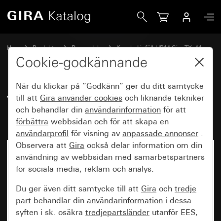
Gira Vred för jalusibrytare resp. -knapp och timer TX_44
Hem
Produkter
Reservdelar
Kapslad infälld IP44 Gira TX_44
Jalusistyrning
Cookie-godkännande
När du klickar på ”Godkänn” ger du ditt samtycke
Vred för jalusibrytare resp. -
till att
Gira använder
cookies
och liknande tekniker
och behandlar din
användarinformation
för att
knapp och timer TX_44
förbättra
webbsidan och för att skapa en
användarprofil
för visning av
anpassade annonser
.
Observera att
Gira
också delar information om din
användning av webbsidan med samarbetspartners
för sociala media, reklam och analys.
Du ger även ditt samtycke till att
Gira
och
tredje
part
behandlar din
användarinformation
i dessa
syften i sk. osäkra
tredjepartsländer
utanför EES,