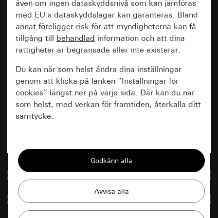
även om ingen dataskyddsnivå som kan jämföras
med EU:s dataskyddslagar kan garanteras. Bland
annat föreligger risk för att myndigheterna kan få
tillgång till
behandlad
information och att dina
rättigheter är begränsade eller inte existerar.
Du kan när som helst ändra dina inställningar
genom att klicka på länken ”Inställningar för
cookies” längst ner på varje sida. Där kan du när
som helst, med verkan för framtiden, återkalla ditt
samtycke.
Nödvändiga
Alla cookies som krävs för att kunna visa
sidan.
Till mediedatabasen
Gira Session
Förbättring av vår webbsida och
Jämföra artiklar
våra utbud
Databehandlingssyfte: