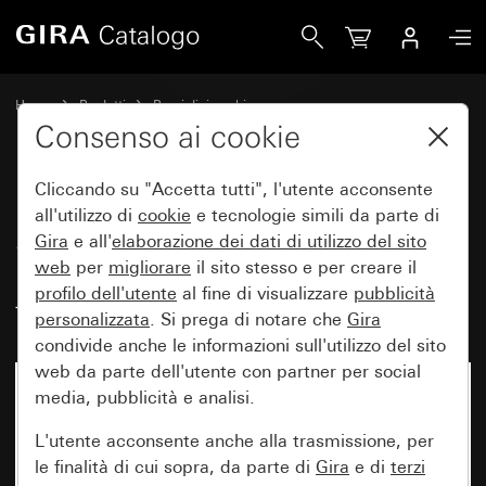
Gira Selettore per interruttore o pulsante veneziana e temp
Home
Prodotti
Pezzi di ricambio
Protezione dall'acqua da incasso IP44 Gira TX_44
Consenso ai cookie
Controllo veneziane
Cliccando su "Accetta tutti", l'utente acconsente
all'utilizzo di
cookie
e tecnologie simili da parte di
Selettore per interruttore o
Gira
e all'
elaborazione dei
dati di utilizzo del sito
web
per
migliorare
il sito stesso e per creare il
pulsante veneziana e
profilo dell'utente
al fine di visualizzare
pubblicità
temporizzatore TX_44
personalizzata
. Si prega di notare che
Gira
condivide anche le informazioni sull'utilizzo del sito
web da parte dell'utente con partner per social
media, pubblicità e analisi.
L'utente acconsente anche alla trasmissione, per
le finalità di cui sopra, da parte di
Gira
e di
terzi