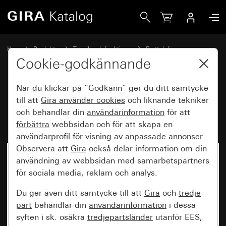
Gira Monteringsadapterplatta utanpåliggande svarsapparat
Hem
Produkter
Teknik och funktioner
Porttelefon
Gira systemapparater
Cookie-godkännande
När du klickar på ”Godkänn” ger du ditt samtycke
Monteringsadapterplatta
till att
Gira använder
cookies
och liknande tekniker
och behandlar din
användarinformation
för att
utanpåliggande svarsapparat
förbättra
webbsidan och för att skapa en
användarprofil
för visning av
anpassade annonser
.
Observera att
Gira
också delar information om din
användning av webbsidan med samarbetspartners
för sociala media, reklam och analys.
Du ger även ditt samtycke till att
Gira
och
tredje
part
behandlar din
användarinformation
i dessa
syften i sk. osäkra
tredjepartsländer
utanför EES,