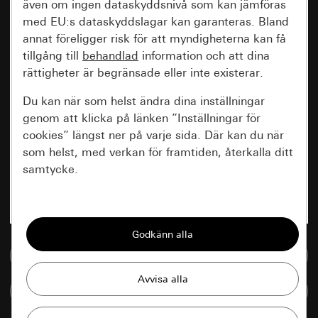
även om ingen dataskyddsnivå som kan jämföras
med EU:s dataskyddslagar kan garanteras. Bland
annat föreligger risk för att myndigheterna kan få
tillgång till
behandlad
information och att dina
rättigheter är begränsade eller inte existerar.
Du kan när som helst ändra dina inställningar
genom att klicka på länken ”Inställningar för
cookies” längst ner på varje sida. Där kan du när
som helst, med verkan för framtiden, återkalla ditt
samtycke.
Nödvändiga
Alla cookies som krävs för att kunna visa
sidan.
Till mediedatabasen
Gira Session
Förbättring av vår webbsida och
Jämföra artiklar
våra utbud
Databehandlingssyfte: