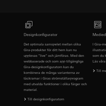
Användning av tj
Överförande till tre
Följdbearbetning
förmedling av dina p
https://www.linkedi
Mottagare:
Vimeo,
Livslängd för cooki
Överförande till tre
Tredje land: USA
Google Ads (
Reglering/garant
Designkonfigurator
Medied
avsnitt 1, samtyc
Databehandlingssyf
Livslängd för cooki
Google Ads använder
Det optimala samspelet mellan olika
I Gira-m
sökresultat och and
Revit fil fö
Gira-produkter för ditt hem kan nu
illustra
Kategorier av perso
Hotjar
upplevas ”live” och jämföras. Med den
som du k
och klockslag för b
Databehandlingssyf
webbaserade och som app tillgängliga
Läs våra
Rättslig grund och 
granska hur användar
Gira-designkonfiguratorn kan du
Användning av tj
sig på sidan.
Till 
kombinera de många varianterna av
Följdbearbetning
Kategorier av perso
täckramar i Giras strömställarprogram
Mottagare:
Rättslig grund och 
med utvalda funktioner i olika färger och
Interna avdelnin
Användning av tj
material.
Google Ireland L
Följdbearbetning
Information om h
Mottagare:
Till designkonfiguratorn
https://business.
Interna avdelnin
IFC fil för 