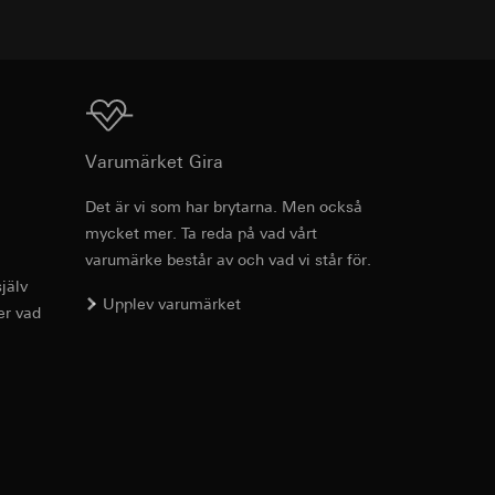
 Vad gäller
as dataskyddspolicy:
g enligt kontakt,
Ladda ner
Varumärket Gira
anjs framgångar.
medieplattformar, i
Det är vi som har brytarna. Men också
anjer.
mycket mer. Ta reda på vad vårt
Art.nr 027028
 som besökts, datum
varumärke består av och vad vi står för.
eografisk plats
dor. Då kan vi
jälv
RFA
, 500 KB
llar och hur de rör
Upplev varumärket
er vad
Ladda ner