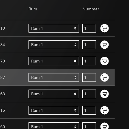
Rum
Nummer
010
Rum 1
034
Rum 1
 för användning av
 människa eller ett
270
Rum 1
ens uppstår först
g enligt kontakt,
usrörelser som
287
Rum 1
örelser som
r URL för den
263
Rum 1
marketing- och
715
Rum 1
ggöras. Vid ökad
ling, LeadPage),
760
Rum 1