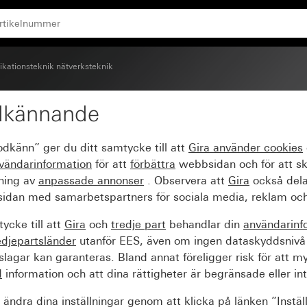
utan textfält
ationsteknik nätverksteknik
dkännande
AE (ISDN)- och nätverks
odkänn” ger du ditt samtycke till att
Gira använder
cookies
vändarinformation
för att
förbättra
webbsidan och för att s
sning av
anpassade annonser
. Observera att
Gira
också dela
idan med samarbetspartners för sociala media, reklam och
ycke till att
Gira
och
tredje part
behandlar din
användarinf
edjepartsländer
utanför EES, även om ingen dataskyddsnivå
agar kan garanteras. Bland annat föreligger risk för att m
d
information och att dina rättigheter är begränsade eller int
ändra dina inställningar genom att klicka på länken ”Instäl