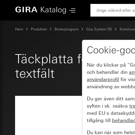
Gira Täckplatta för UAE/IAE (ISDN)- och nätverksanslutning 
Hem
Produkter
Brytarprogram
Gira System 55
Kommunik
Cookie-go
Täckplatta för UAE/I
När du klickar på ”G
textfält
och behandlar din
an
användarprofil
för vi
användning av webbs
Du ger även ditt samt
syften i sk. osäkra
tr
med EU:s dataskyddsl
tillgång till
behandla
Du kan när som helst 