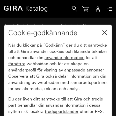
Gira Täckplatta för UAE/IAE (ISDN)- och nätverksanslutning 
Hem
Produkter
Brytarprogram
Gira System 55
Kommunikationsteknik nätverksteknik
Cookie-godkännande
När du klickar på ”Godkänn” ger du ditt samtycke
Täckplatta för UAE/IAE (ISDN)-
till att
Gira använder
cookies
och liknande tekniker
och behandlar din
användarinformation
för att
och nätverksanslutning utan
förbättra
webbsidan och för att skapa en
textfält
användarprofil
för visning av
anpassade annonser
.
Observera att
Gira
också delar information om din
användning av webbsidan med samarbetspartners
för sociala media, reklam och analys.
Du ger även ditt samtycke till att
Gira
och
tredje
part
behandlar din
användarinformation
i dessa
syften i sk. osäkra
tredjepartsländer
utanför EES,