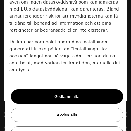
även om ingen dataskyddsnivå som kan jämföras
med EU:s dataskyddslagar kan garanteras. Bland
annat föreligger risk för att myndigheterna kan få
tillgång till
behandlad
information och att dina
rättigheter är begränsade eller inte existerar.
Du kan när som helst ändra dina inställningar
genom att klicka på länken ”Inställningar för
cookies” längst ner på varje sida. Där kan du när
som helst, med verkan för framtiden, återkalla ditt
samtycke.
Nödvändiga
Alla cookies som krävs för att kunna visa
sidan.
Till mediedatabasen
Gira Session
Förbättring av vår webbsida och
våra utbud
Databehandlingssyfte:
Jämföra artiklar