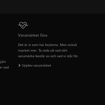
g enligt kontakt,
Ladda ner
g enligt kontakt,
Varumärket Gira
Det är vi som har brytarna. Men också
mycket mer. Ta reda på vad vårt
Art.nr 0215773
ion för koppling av
varumärke består av och vad vi står för.
jälv
RFA
, 396 KB
, referrer-URL samt
Upplev varumärket
er vad
usrörelser som
örelser som
Ladda ner
r URL för den