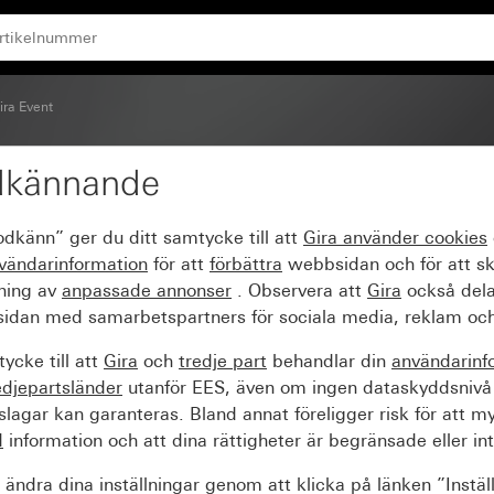
t blank
ira Event
dkännande
 Clear sand med mellan
odkänn” ger du ditt samtycke till att
Gira använder
cookies
vändarinformation
för att
förbättra
webbsidan och för att s
sning av
anpassade annonser
. Observera att
Gira
också dela
idan med samarbetspartners för sociala media, reklam och
ycke till att
Gira
och
tredje part
behandlar din
användarinf
edjepartsländer
utanför EES, även om ingen dataskyddsnivå
agar kan garanteras. Bland annat föreligger risk för att m
d
information och att dina rättigheter är begränsade eller int
ändra dina inställningar genom att klicka på länken ”Instäl