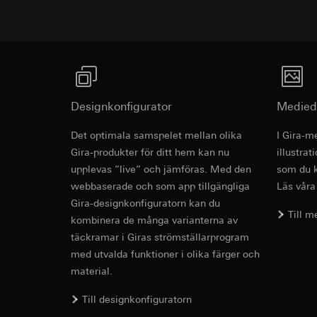
Interna avdelnin
Pinterest, Inc. (
Google Ireland L
Information om h
Överförande till tre
https://business.
Tredje land: USA
Överförande till tre
Reglering/garant
avsnitt 1, samtyc
Tredje land: USA
Reglering/garant
Livslängd för cooki
Designkonfigurator
Medied
avsnitt 1, samtyc
Det optimala samspelet mellan olika
I Gira-m
Livslängd för cooki
LinkedIn Ins
Revit fil fö
Gira-produkter för ditt hem kan nu
illustra
Databehandlingssyf
Vimeo
upplevas ”live” och jämföras. Med den
som du k
behovsanpassade an
webbaserade och som app tillgängliga
Läs våra
Kategorier av perso
Databehandlingssyf
Gira-designkonfiguratorn kan du
tidsstämpel
Kategorier av perso
Till 
kombinera de många varianterna av
Rättslig grund och 
Privatkundssida:
täckramar i Giras strömställarprogram
Användning av tj
användaren gjort
Följdbearbetning
med utvalda funktioner i olika färger och
Företagssida: IP
användaren gjort
material.
Mottagare:
webbsida som ö
Interna avdelnin
Till designkonfiguratorn
Rättslig grund och 
LinkedIn Irelan