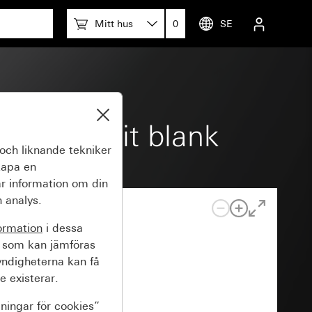
Mitt hus
0
SE
ram kritvit blank
och liknande tekniker
kapa en
r information om din
 analys.
ormation
i dessa
 som kan jämföras
yndigheterna kan få
e existerar.
lningar för cookies”