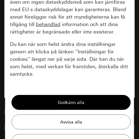
även om ingen dataskyddsnivå som kan jämföras
med EU:s dataskyddslagar kan garanteras. Bland
annat föreligger risk för att myndigheterna kan få
tillgång till
behandlad
information och att dina
rättigheter är begränsade eller inte existerar.
Du kan när som helst ändra dina inställningar
genom att klicka på länken ”Inställningar för
cookies” längst ner på varje sida. Där kan du när
som helst, med verkan för framtiden, återkalla ditt
samtycke.
Nödvändiga
Alla cookies som krävs för att kunna visa
sidan.
Till mediedatabasen
Gira Session
Förbättring av vår webbsida och
Jämföra artiklar
våra utbud
Databehandlingssyfte: