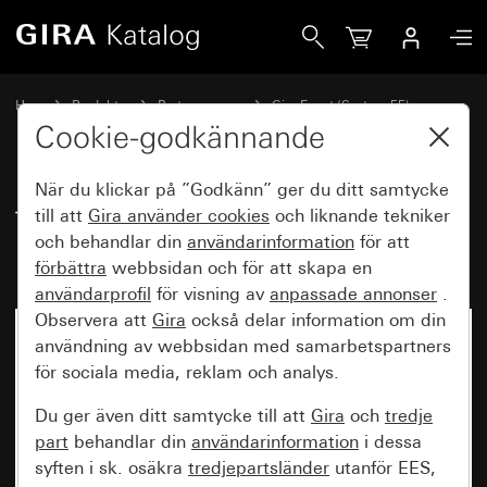
Gira Täckramar Gira Event Clear vit med mellanram kritvit 
Hem
Produkter
Brytarprogram
Gira Event (System 55)
Gira Event
Cookie-godkännande
När du klickar på ”Godkänn” ger du ditt samtycke
Täckramar Gira Event Clear vit
till att
Gira använder
cookies
och liknande tekniker
och behandlar din
användarinformation
för att
med mellanram kritvit blank
förbättra
webbsidan och för att skapa en
användarprofil
för visning av
anpassade annonser
.
Observera att
Gira
också delar information om din
användning av webbsidan med samarbetspartners
för sociala media, reklam och analys.
Du ger även ditt samtycke till att
Gira
och
tredje
part
behandlar din
användarinformation
i dessa
syften i sk. osäkra
tredjepartsländer
utanför EES,