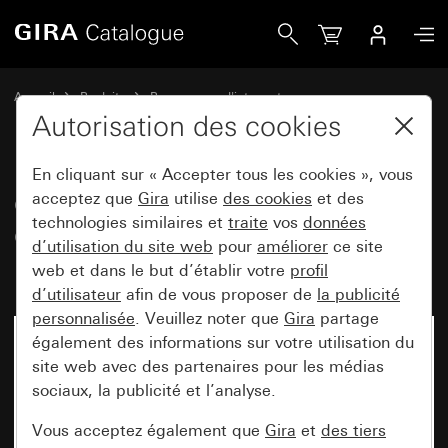
Gira Cadres de finition Gira Event Clear blanc avec cadre in
Accueil
Produits
Programmes d'interrupteurs
Gira Event (System 55)
Gira Event
Autorisation des cookies
En cliquant sur « Accepter tous les cookies », vous
Cadres de finition Gira Event
acceptez que
Gira
utilise
des cookies
et des
technologies similaires et
traite
vos
données
Clear blanc avec cadre
d’utilisation du site web
pour
améliorer
ce site
intermédiaire blanc brillant
web et dans le but d’établir votre
profil
d’utilisateur
afin de vous proposer de
la publicité
personnalisée
. Veuillez noter que
Gira
partage
également des informations sur votre utilisation du
site web avec des partenaires pour les médias
sociaux, la publicité et l’analyse.
Vous acceptez également que
Gira
et
des tiers