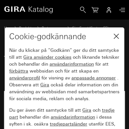
Gira Täckram Gira Event kritvit blank med mellanram alufär
Hem
Produkter
Brytarprogram
Gira Event (System 55)
Gira Event
Cookie-godkännande
När du klickar på ”Godkänn” ger du ditt samtycke
Täckram Gira Event kritvit blank
till att
Gira använder
cookies
och liknande tekniker
och behandlar din
användarinformation
för att
med mellanram alufärg
förbättra
webbsidan och för att skapa en
(lackerad)
användarprofil
för visning av
anpassade annonser
.
Observera att
Gira
också delar information om din
användning av webbsidan med samarbetspartners
för sociala media, reklam och analys.
Du ger även ditt samtycke till att
Gira
och
tredje
part
behandlar din
användarinformation
i dessa
syften i sk. osäkra
tredjepartsländer
utanför EES,