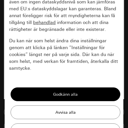
även om ingen dataskyddsnivå som kan jämföras
med EU:s dataskyddslagar kan garanteras. Bland
annat föreligger risk för att myndigheterna kan få
tillgång till
behandlad
information och att dina
rättigheter är begränsade eller inte existerar.
Du kan när som helst ändra dina inställningar
genom att klicka på länken ”Inställningar för
cookies” längst ner på varje sida. Där kan du när
som helst, med verkan för framtiden, återkalla ditt
samtycke.
Nödvändiga
Alla cookies som krävs för att kunna visa
sidan.
Till mediedatabasen
Gira Session
Förbättring av vår webbsida och
våra utbud
Databehandlingssyfte:
Jämföra artiklar