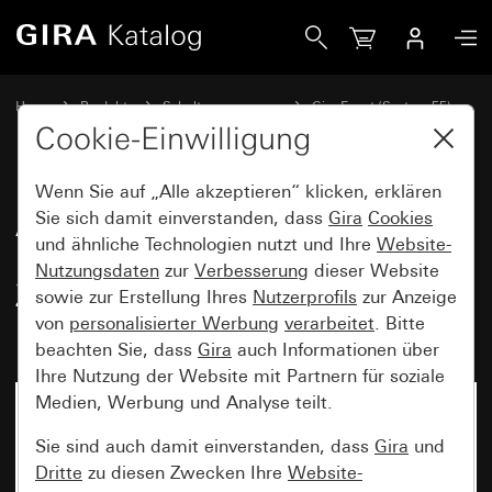
Gira Abdeckrahmen Gira Event Reinweiß glänzend mit Zwis
Home
Produkte
Schalterprogramme
Gira Event (System 55)
Gira Event
Cookie-Einwilligung
Wenn Sie auf „Alle akzeptieren“ klicken, erklären
Abdeckrahmen Gira Event
Sie sich damit einverstanden, dass
Gira
Cookies
und ähnliche Technologien nutzt und Ihre
Website-
Reinweiß glänzend mit
Nutzungsdaten
zur
Verbesserung
dieser Website
Zwischenrahmen Farbe Alu
sowie zur Erstellung Ihres
Nutzerprofils
zur Anzeige
(lackiert)
von
personalisierter Werbung
verarbeitet
. Bitte
beachten Sie, dass
Gira
auch Informationen über
Ihre Nutzung der Website mit Partnern für soziale
Medien, Werbung und Analyse teilt.
Sie sind auch damit einverstanden, dass
Gira
und
Dritte
zu diesen Zwecken Ihre
Website-