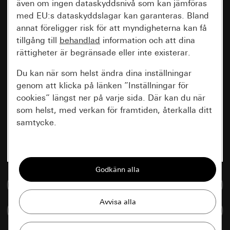
även om ingen dataskyddsnivå som kan jämföras
med EU:s dataskyddslagar kan garanteras. Bland
annat föreligger risk för att myndigheterna kan få
tillgång till
behandlad
information och att dina
rättigheter är begränsade eller inte existerar.
Du kan när som helst ändra dina inställningar
genom att klicka på länken ”Inställningar för
cookies” längst ner på varje sida. Där kan du när
som helst, med verkan för framtiden, återkalla ditt
samtycke.
Nödvändiga
Alla cookies som krävs för att kunna visa
sidan.
Till mediedatabasen
Gira Session
Förbättring av vår webbsida och
Jämföra artiklar
våra utbud
Databehandlingssyfte: