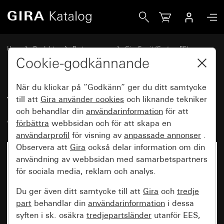
Gira Täckram Gira Esprit aluminium antracit (lackerad)
Hem
Produkter
Brytarprogram
Gira Esprit (System 55)
Täckram Gira Esprit
Cookie-godkännande
När du klickar på ”Godkänn” ger du ditt samtycke
Täckram Gira Esprit aluminium
till att
Gira använder
cookies
och liknande tekniker
och behandlar din
användarinformation
för att
antracit (lackerad)
förbättra
webbsidan och för att skapa en
användarprofil
för visning av
anpassade annonser
.
Observera att
Gira
också delar information om din
användning av webbsidan med samarbetspartners
för sociala media, reklam och analys.
Du ger även ditt samtycke till att
Gira
och
tredje
part
behandlar din
användarinformation
i dessa
syften i sk. osäkra
tredjepartsländer
utanför EES,