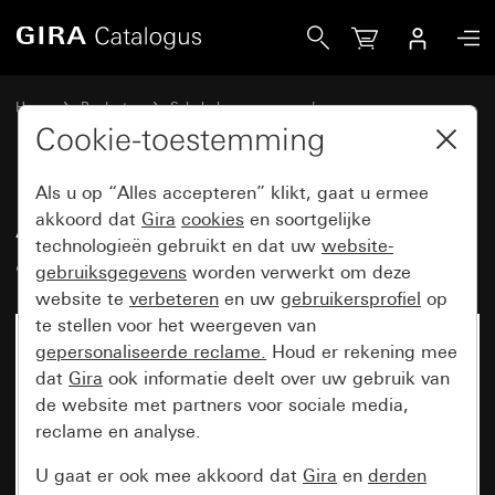
Gira Afdekraam Gira Esprit aluminium antraciet (gelakt)
Home
Producten
Schakelaarprogramma’s
Gira Esprit (System 55)
Afdekraam Gira Esprit
Cookie-toestemming
Als u op “Alles accepteren” klikt, gaat u ermee
Afdekraam Gira Esprit aluminium
akkoord dat
Gira
cookies
en soortgelijke
technologieën gebruikt en dat uw
website-
antraciet (gelakt)
gebruiksgegevens
worden verwerkt om deze
website te
verbeteren
en uw
gebruikersprofiel
op
te stellen voor het weergeven van
gepersonaliseerde reclame.
Houd er rekening mee
dat
Gira
ook informatie deelt over uw gebruik van
de website met partners voor sociale media,
reclame en analyse.
U gaat er ook mee akkoord dat
Gira
en
derden