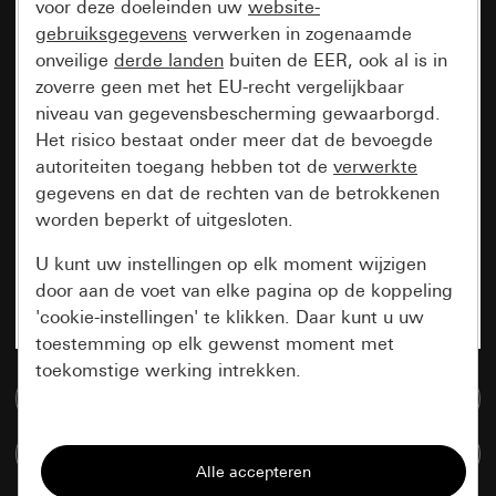
voor deze doeleinden uw
website-
gebruiksgegevens
verwerken in zogenaamde
onveilige
derde landen
buiten de EER, ook al is in
zoverre geen met het EU-recht vergelijkbaar
niveau van gegevensbescherming gewaarborgd.
Het risico bestaat onder meer dat de bevoegde
autoriteiten toegang hebben tot de
verwerkte
gegevens en dat de rechten van de betrokkenen
worden beperkt of uitgesloten.
U kunt uw instellingen op elk moment wijzigen
door aan de voet van elke pagina op de koppeling
'cookie-instellingen' te klikken. Daar kunt u uw
toestemming op elk gewenst moment met
toekomstige werking intrekken.
Naar de mediadatabase
Essentieel
Artikelen verglijken
Alle cookies die wij nodig hebben om de
pagina te kunnen weergeven.