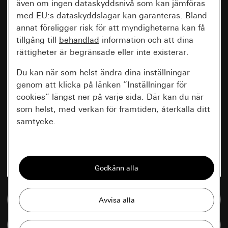
även om ingen dataskyddsnivå som kan jämföras
med EU:s dataskyddslagar kan garanteras. Bland
annat föreligger risk för att myndigheterna kan få
tillgång till
behandlad
information och att dina
rättigheter är begränsade eller inte existerar.
Du kan när som helst ändra dina inställningar
genom att klicka på länken ”Inställningar för
cookies” längst ner på varje sida. Där kan du när
som helst, med verkan för framtiden, återkalla ditt
samtycke.
Nödvändiga
Alla cookies som krävs för att kunna visa
sidan.
Till mediedatabasen
Gira Session
Förbättring av vår webbsida och
våra utbud
Databehandlingssyfte:
Jämföra artiklar