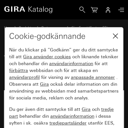
Gira Täckramar Gira Event Opaque mörkbrun med mellanram
Hem
Produkter
Brytarprogram
Gira Event (System 55)
Gira Event
Cookie-godkännande
När du klickar på ”Godkänn” ger du ditt samtycke
Täckramar Gira Event Opaque
till att
Gira använder
cookies
och liknande tekniker
och behandlar din
användarinformation
för att
mörkbrun med mellanram kritvit
förbättra
webbsidan och för att skapa en
blank
användarprofil
för visning av
anpassade annonser
.
Observera att
Gira
också delar information om din
användning av webbsidan med samarbetspartners
för sociala media, reklam och analys.
Du ger även ditt samtycke till att
Gira
och
tredje
part
behandlar din
användarinformation
i dessa
syften i sk. osäkra
tredjepartsländer
utanför EES,