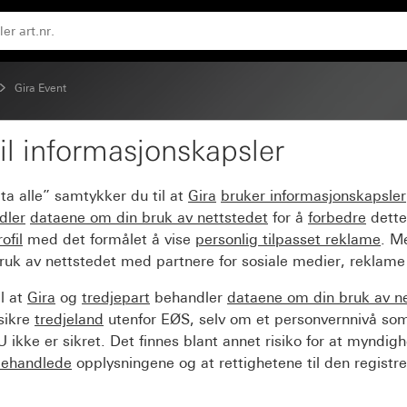
amme renhvit glans
Gira Event
il informasjonskapsler
ent Opak mørkebrun m
ta alle” samtykker du til at
Gira
bruker informasjonskapsler
dler
dataene om din bruk av nettstedet
for å
forbedre
dette
ofil
med det formålet å vise
personlig tilpasset reklame
. M
ruk av nettstedet med partnere for sosiale medier, reklame
l at
Gira
og
tredjepart
behandler
dataene om din bruk av n
sikre
tredjeland
utenfor EØS, selv om et personvernnivå so
 ikke er sikret. Det finnes blant annet risiko for at myndig
ehandlede
opplysningene og at rettighetene til den registre