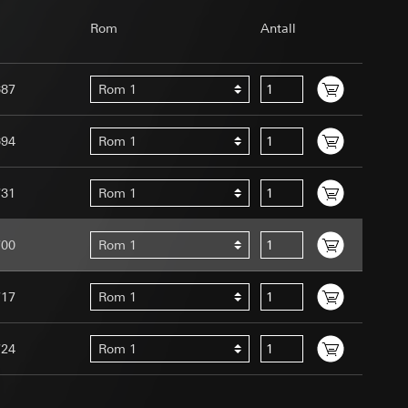
ernforordningen
Rom
Antall
mmunikasjon og
ernforordningen
687
Rom 1
694
Rom 1
731
Rom 1
Assistant-
 menneske eller et
ed en person
700
Rom 1
suler, kopi kan
edet, musbevegelser
av a i
717
Rom 1
ttstedet,
ettstedet,
724
Rom 1
mmunikasjon og
an Giras