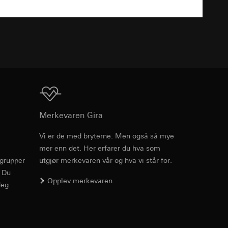
v effekten av
ato og klokkeslett
mmunikasjon og
TXT
ernforordningen
mmunikasjon og
ernforordningen
Nedlasting
Merkevaren Gira
Vi er de med bryterne. Men også så mye
suler, kopi kan
mer enn det. Her erfarer du hva som
Art.nr. 0213331
suler, kopi kan
av a i
rgrupper
utgjør merkevaren vår og hva vi står for.
av a i
. Du
RFA
, 388 KB
Opplev merkevaren
eg.