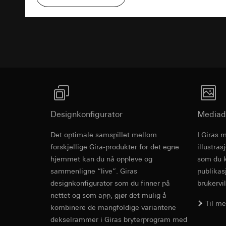
Formål med behandl
Kategorier for pers
Artikkel 6, avsni
kampanjer
Rettslig grunnlag og
Forsvar av beret
Programvare
Kategorier for pers
Bruk av tjeneste
Mottaker:
Interne 
for besøket, enhets
telemedier)
Overføring til tredj
Rettslig grunnlag og
Senere behandlin
Informasjonskapsel
Bruk av tjeneste
Mottaker:
telemedier)
Interne avdeling
Senere behandlin
Google Ireland L
Mottaker:
For informasjon
Interne avdeling
https://business.
Designkonfigurator
Mediad
Pinterest, Inc. (
Overføring til tredj
Overføring til tredj
Det optimale samspillet mellom
Tredjeland: USA
I Giras 
Revit Fil fo
Tredjeland: USA
Avgjørelse om ti
forskjellige Gira-produkter for det egne
illustra
Avgjørelse om ti
bestilles ved hen
hjemmet kan du nå oppleve og
som du k
bestilles ved hen
personvernforor
sammenligne “live”. Giras
publikas
personvernforor
Informasjonskapsel
designkonfigurator som du finner på
brukervil
Informasjonskapsel
nettet og som app, gjør det mulig å
Til m
Vimeo
kombinere de mangfoldige variantene
LinkedIn Ins
dekselrammer i Giras bryterprogram med
Formål med behandl