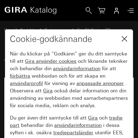
Gira Täckram Gira E1 kritvit blank
Hem
Produkter
Brytarprogram
Gira E1 (System 55)
Täckram Gira E1
Cookie-godkännande
När du klickar på ”Godkänn” ger du ditt samtycke
Täckram Gira E1 kritvit blank
till att
Gira använder
cookies
och liknande tekniker
och behandlar din
användarinformation
för att
förbättra
webbsidan och för att skapa en
användarprofil
för visning av
anpassade annonser
.
Observera att
Gira
också delar information om din
användning av webbsidan med samarbetspartners
för sociala media, reklam och analys.
Du ger även ditt samtycke till att
Gira
och
tredje
part
behandlar din
användarinformation
i dessa
syften i sk. osäkra
tredjepartsländer
utanför EES,