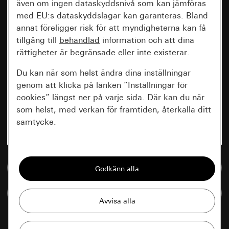
även om ingen dataskyddsnivå som kan jämföras
med EU:s dataskyddslagar kan garanteras. Bland
annat föreligger risk för att myndigheterna kan få
tillgång till
behandlad
information och att dina
rättigheter är begränsade eller inte existerar.
Du kan när som helst ändra dina inställningar
genom att klicka på länken ”Inställningar för
cookies” längst ner på varje sida. Där kan du när
som helst, med verkan för framtiden, återkalla ditt
samtycke.
Nödvändiga
Till mediedatabasen
Alla cookies som krävs för att kunna visa
sidan.
Jämföra artiklar
Gira Session
Förbättring av vår webbsida och
våra utbud
Databehandlingssyfte: