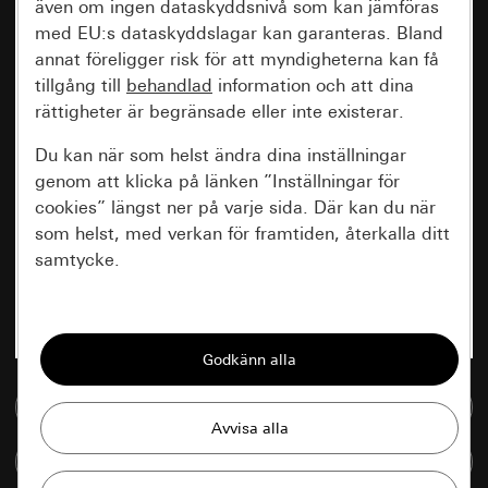
även om ingen dataskyddsnivå som kan jämföras
med EU:s dataskyddslagar kan garanteras. Bland
annat föreligger risk för att myndigheterna kan få
tillgång till
behandlad
information och att dina
rättigheter är begränsade eller inte existerar.
Du kan när som helst ändra dina inställningar
genom att klicka på länken ”Inställningar för
cookies” längst ner på varje sida. Där kan du när
som helst, med verkan för framtiden, återkalla ditt
samtycke.
Nödvändiga
Alla cookies som krävs för att kunna visa
sidan.
Till mediedatabasen
Gira Session
Förbättring av vår webbsida och
Jämföra artiklar
våra utbud
Databehandlingssyfte: