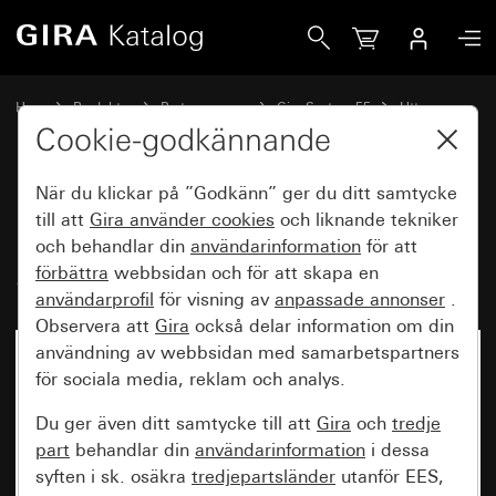
Gira Kombination vippbrytare/jordat uttag 16 A 250 V~ med 
Hem
Produkter
Brytarprogram
Gira System 55
Uttag
Cookie-godkännande
När du klickar på ”Godkänn” ger du ditt samtycke
Kombination vippbrytare/jordat
till att
Gira använder
cookies
och liknande tekniker
uttag 16 A 250 V~ med fullplatta
och behandlar din
användarinformation
för att
Standard55, kronbrytare
förbättra
webbsidan och för att skapa en
användarprofil
för visning av
anpassade annonser
.
Observera att
Gira
också delar information om din
användning av webbsidan med samarbetspartners
för sociala media, reklam och analys.
Du ger även ditt samtycke till att
Gira
och
tredje
part
behandlar din
användarinformation
i dessa
syften i sk. osäkra
tredjepartsländer
utanför EES,