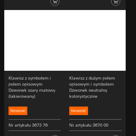
przetwarzające dane zgodnie z art. 28 RODO
Przekazywanie do krajów trzecich:
brak
Okres ważności pliku cookie:
30 i 90 dni,
maksymalnie jednak do 1 roku
Klawisz z symbolem i
Klawisz z dużym polem
polem opisowym
opisowym i symbolem
Dzwonek szary matowy
Dzwonek neutralny
(lakierowany)
kolorystycznie
Nowość
Nowość
Nr artykułu 3673 76
Nr artykułu 3670 00