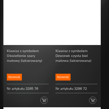
ze strony internetowej, pomiar sukcesu
Cele przetwarzania danych:
Za pomocą usługi
kampanii. Google Ads wykorzystuje dane do
Hotjar możemy stworzyć swego rodzaju mapę
umieszczania reklam umieszczanych przez Gira
ciepła dla wybranych stron. Umożliwia to
na stronach internetowych, platformach mediów
obserwację zachowania użytkowników na
społecznościowych, w wynikach wyszukiwania i
stronie. Widzimy, gdzie klikają, jak głęboko
innych platformach cyfrowych oraz do mierzenia
przewijają stronę i jak poruszają się na stronie.
sukcesu kampanii reklamowych.
Kategorie danych osobowych:
– adres IP, mapy
Kategorie danych osobowych:
Adres IP,
ciepła do wizualizacji korzystania ze strony
informacje o przeglądarce, odwiedziny strony,
Podstawa prawna i ew. realizowany uzasadniony
data i godzina odwiedzin, informacje o
interes:
Klawisz z symbolem
Klawisz z symbolem
urządzeniu, dane korzystania ze strony, ścieżka
Oświetlenie szary
Dzwonek czysta biel
Stosowanie usługi: § 25 ust. 1 zd. 1 TDDDG
kliknięć, lokalizacja geograficzna
matowy (lakierowany)
matowa (lakierowana)
(niemieckiej ustawy o ochronie danych
Podstawa prawna i ew. realizowany uzasadniony
osobowych i prywatności w telekomunikacji i
interes:
telemediach)
Stosowanie usługi: § 25 ust. 1 zd. 1 TDDDG
Dalsze przetwarzanie danych osobowych: Art.
Nowość
Nowość
(niemieckiej ustawy o ochronie danych
6 ust. 1 lit. a RODO
osobowych i prywatności w telekomunikacji i
telemediach)
Odbiorcy:
Nr artykułu 3285 76
Nr artykułu 3286 72
Dalsze przetwarzanie danych osobowych: Art.
Działy wewnętrzne, o ile dostęp jest konieczny
6 ust. 1 lit. a RODO
do realizacji zadań
Hotjar Ltd.
Odbiorcy: