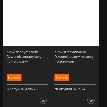
Działy wewnętrzne, o ile dostęp jest konieczny
Przekazywanie do krajów trzecich:
brak
do realizacji zadań
Okres ważności pliku cookie:
12 miesięcy
Google Ireland Ltd, Google LLC (USA)
Informacje na temat sposobu przetwarzania
YouTube
przez Google Twoich danych osobowych
Cele przetwarzania danych:
Prezentacja filmów
można znaleźć na stronie
wideo
https://business.safety.google/privacy
Kategorie danych osobowych:
Adres IP, data i
Przekazywanie do krajów trzecich:
godzina oraz odwiedzona strona internetowa
Kraj trzeci: USA
Podstawa prawna i ew. realizowany uzasadniony
Decyzja stwierdzająca odpowiedni stopień
Klawisz z symbolem
Klawisz z symbolem
interes:
ochrony danych/gwarancje/przepis
Dzwonek antracytowy
Dzwonek czarny matowy
Stosowanie usługi: § 25 ust. 1 zd. 1 TDDDG
ustanawiający wyjątki: Standardowe klauzule
(lakierowany)
(lakierowany)
(niemieckiej ustawy o ochronie danych
umowne, kopia do uzyskania pod adresem
osobowych i prywatności w telekomunikacji i
kontaktowym podanym w punkcie 1, zgoda
telemediach)
zgodnie z art. 49 ust. 1 lit. a RODO
Dalsze przetwarzanie danych osobowych: Art.
Nowość
Nowość
Okres ważności pliku cookie:
90 dni
6 ust. 1 lit. a RODO
Nr artykułu 3286 73
Nr artykułu 3286 74
Odbiorcy:
TikTok Pixel
Google Ireland Ltd, Google LLC (USA)
Cele przetwarzania danych:
Informacje na temat sposobu przetwarzania
przez Google Twoich danych osobowych
Analiza korzystania ze strony internetowej, pomiar i