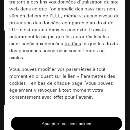
traitent à ces fins vos
données d’utilisation du site
web
dans ce que l’on appelle des
pays tiers
non
sûrs en dehors de l’EEE, même si aucun niveau de
protection des données comparable au droit de
l’UE n’est garanti dans ce contexte. Il existe
notamment le risque que les autorités locales
Bouton à bascule System
Bouton à bascule System
70 blanc satiné (laqué)
aient accès aux données
traitées
70 anthracite (laqué)
et que les droits
des personnes concernées soient limités ou
exclus.
Vous pouvez modifier vos paramètres à tout
Nouveau
Nouveau
moment en cliquant sur le lien « Paramètres des
Réf. 3296 72
Réf. 3296 73
cookies » en bas de chaque page. Vous pouvez
également y révoquer à tout moment votre
Prix : 10,31 EUR
Prix : 10,31 EUR
consentement avec effet pour l’avenir.
Nécessaires
Tous les cookies dont nous avons besoin pour
pouvoir vous afficher le site.