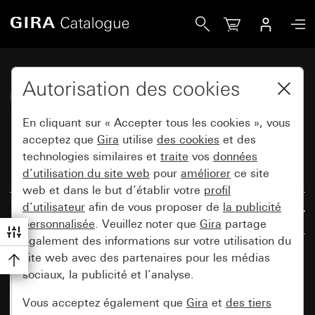
Gira Katalog
Autorisation des cookies
Commuter et pousser
En cliquant sur « Accepter tous les cookies », vous
acceptez que
Gira
utilise
des cookies
et des
technologies similaires et
traite
vos
données
d’utilisation du site web
pour
améliorer
ce site
Réinitialiser tous les filtres
web et dans le but d’établir votre
profil
d’utilisateur
afin de vous proposer de
la publicité
Résultats : 171
Par pertinence
personnalisée
. Veuillez noter que
Gira
partage
également des informations sur votre utilisation du
site web avec des partenaires pour les médias
sociaux, la publicité et l’analyse.
Vous acceptez également que
Gira
et
des tiers