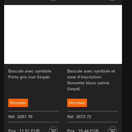
Informations relatives aux cookies (par
exemple, identifiant de l'utilisateur, variantes
testées, résultats des tests).
Base juridique et, le cas échéant, intérêts
légitimes poursuivis:
Article 6, paragraphe 1, point a du RGPD:
Consentement de l'utilisateur
Article 6, paragraphe 1, point f du RGPD:
Intérêt légitime du responsable du traitement
à optimiser le site web et à offrir une
meilleure expérience utilisateur
Bascule avec symbole
Bascule avec symbole et
Intérêts légitimes poursuivis : améliorer la
Porte gris mat (laqué)
zone d'inscription
fonctionnalité et la convivialité du site web ;
Sonnette blanc satiné
garantir une expérience en ligne
(laqué)
personnalisée et orientée vers l'utilisateur ;
réaliser efficacement des tests pour prendre
Nouveau
Nouveau
des décisions concernant les adaptations du
site web
Réf. 3287 76
Réf. 3673 72
Destinataire:
Services internes
Prix : 11,51 EUR
Prix : 15,44 EUR
Prestataires externes pour les tests A/B,