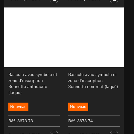
agissant en tant que sous-traitants
conformément à l'article 28 du RGPD
Transfert vers un pays tiers:
aucun
Durée de vie du cookie:
30 et 90 jours, mais au
maximum jusqu'à 1 an
Bascule avec symbole et
Bascule avec symbole et
zone d'inscription
zone d'inscription
Sonnette anthracite
Sonnette noir mat (laqué)
(laqué)
Nouveau
Nouveau
Réf. 3673 73
Réf. 3673 74