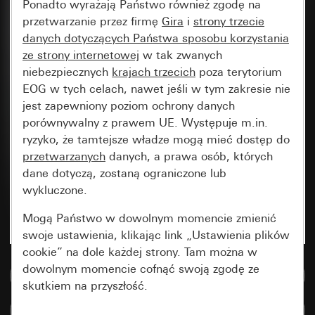
Ponadto wyrażają Państwo również zgodę na
przetwarzanie przez firmę
Gira
i
strony trzecie
danych dotyczących Państwa sposobu korzystania
ze strony internetowej
w tak zwanych
niebezpiecznych
krajach trzecich
poza terytorium
EOG w tych celach, nawet jeśli w tym zakresie nie
jest zapewniony poziom ochrony danych
porównywalny z prawem UE. Występuje m.in.
ryzyko, że tamtejsze władze mogą mieć dostęp do
przetwarzanych
danych, a prawa osób, których
dane dotyczą, zostaną ograniczone lub
wykluczone.
Mogą Państwo w dowolnym momencie zmienić
swoje ustawienia, klikając link „Ustawienia plików
cookie” na dole każdej strony. Tam można w
dowolnym momencie cofnąć swoją zgodę ze
Do bazy danych multimedialnych
skutkiem na przyszłość.
Porównaj artykuły