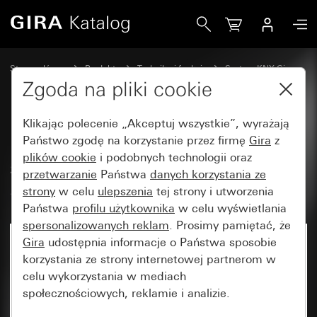
Gira Przycisk z klawiszem 1x symbole strzałek do Gira One
Strona główna
Produkty
Technika i funkcje
System KNX Gira
Urządzenia do obsługi Gira do KNX
Zgoda na pliki cookie
Klikając polecenie „Akceptuj wszystkie”, wyrażają
Przycisk z klawiszem 1x symbole
Państwo zgodę na korzystanie przez firmę
Gira
z
plików cookie
i podobnych technologii oraz
strzałek do Gira One i KNX
przetwarzanie
Państwa
danych korzystania ze
System 55
strony
w celu
ulepszenia
tej strony i utworzenia
Państwa
profilu użytkownika
w celu wyświetlania
spersonalizowanych reklam
. Prosimy pamiętać, że
Gira
udostępnia informacje o Państwa sposobie
korzystania ze strony internetowej partnerom w
celu wykorzystania w mediach
społecznościowych, reklamie i analizie.