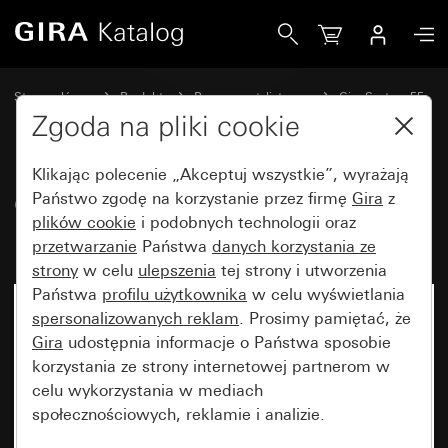
Gira Gniazdo wtyczkowe SCHUKO 16 A 250 V~z klapką Sy
Strona główna
Produkty
Programy stylistyczne
Gira System 55
Gniazda wtyczkowe
Zgoda na pliki cookie
Klikając polecenie „Akceptuj wszystkie”, wyrażają
Gniazdo wtyczkowe SCHUKO
Państwo zgodę na korzystanie przez firmę
Gira
z
plików cookie
i podobnych technologii oraz
16 A 250 V~z klapką System 55
przetwarzanie
Państwa
danych korzystania ze
strony
w celu
ulepszenia
tej strony i utworzenia
Państwa
profilu użytkownika
w celu wyświetlania
spersonalizowanych reklam
. Prosimy pamiętać, że
Gira
udostępnia informacje o Państwa sposobie
korzystania ze strony internetowej partnerom w
celu wykorzystania w mediach
społecznościowych, reklamie i analizie.