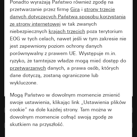
Ponadto wyrażają Państwo również zgodę na
przetwarzanie przez firmę
Gira
i
strony trzecie
danych dotyczących Państwa sposobu korzystania
ze strony internetowej
w tak zwanych
niebezpiecznych
krajach trzecich
poza terytorium
EOG w tych celach, nawet jeśli w tym zakresie nie
jest zapewniony poziom ochrony danych
porównywalny z prawem UE. Występuje m.in.
ryzyko, że tamtejsze władze mogą mieć dostęp do
przetwarzanych
danych, a prawa osób, których
dane dotyczą, zostaną ograniczone lub
wykluczone.
Mogą Państwo w dowolnym momencie zmienić
swoje ustawienia, klikając link „Ustawienia plików
cookie” na dole każdej strony. Tam można w
Do bazy danych multimedialnych
dowolnym momencie cofnąć swoją zgodę ze
skutkiem na przyszłość.
Porównaj artykuły