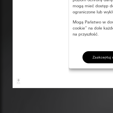
mogą mieć dostęp 
ograniczone lub wykl
Mogą Państwo w dowo
cookie” na dole każ
na przyszłość.
Podstawowe 
Wszystkie pliki coo
Gira Session
Poprawa dzia
Cele przetwarzania
Zastosowanie plików
Strona klientów 
internetowej oraz of
Strona klientów 
użytkowników
Matomo
Marketing
Kategorie danych 
Cele przetwarzania
Strona klientów 
Aby być w stanie r
Kategorie danych 
Strona klientów