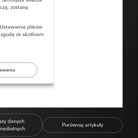
czą, zostaną
Ustawienia plików
 zgodę ze skutkiem
rony
zonych przez
azy danych
Porównaj artykuły
medialnych
ządzenie końcowe
e produkty.
użytkownika,
es pocztowy i adres