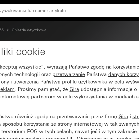
aną ochroną przed dotknięciem (Safety Plus) System 55
 55
Gniazda wtyczkowe
liki cookie
 SCHUKO 16 A 250 V~ 
Akceptuj wszystkie”, wyrażają Państwo zgodę na korzystani
ęciem (Safety Plus) Sy
bnych technologii oraz
przetwarzanie
Państwa
danych korzy
trony i utworzenia Państwa
profilu użytkownika
w celu wyświ
reklam
. Prosimy pamiętać, że
Gira
udostępnia informacje o
y internetowej partnerom w celu wykorzystania w mediach 
ństwo również zgodę na przetwarzanie przez firmę
Gira
i
st
sposobu korzystania ze strony internetowej
w tak zwanych
terytorium EOG w tych celach, nawet jeśli w tym zakresie 
ch porównywalny z prawem UE. Występuje m.in. ryzyko, że