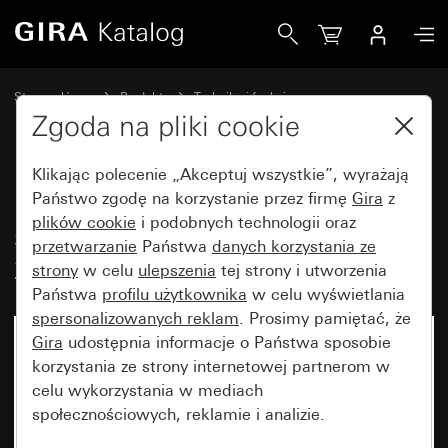
Gira Podtynkowy łącznik samopowrotny 10 AX 250 V~łączn
Strona główna
Produkty
Technika i funkcje
Urządzenia podtynkowe, akcesoria
Łącznik samopowrotny
Zgoda na pliki cookie
Klikając polecenie „Akceptuj wszystkie”, wyrażają
Podtynkowy łącznik
Państwo zgodę na korzystanie przez firmę
Gira
z
plików cookie
i podobnych technologii oraz
samopowrotny 10 AX
przetwarzanie
Państwa
danych korzystania ze
250 V~łącznik krzyżowy
strony
w celu
ulepszenia
tej strony i utworzenia
Państwa
profilu użytkownika
w celu wyświetlania
spersonalizowanych reklam
. Prosimy pamiętać, że
Gira
udostępnia informacje o Państwa sposobie
korzystania ze strony internetowej partnerom w
celu wykorzystania w mediach
społecznościowych, reklamie i analizie.