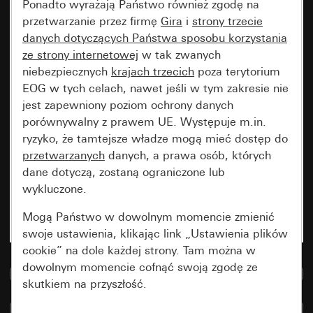
Ponadto wyrażają Państwo również zgodę na
przetwarzanie przez firmę
Gira
i
strony trzecie
danych dotyczących Państwa sposobu korzystania
ze strony internetowej
w tak zwanych
niebezpiecznych
krajach trzecich
poza terytorium
EOG w tych celach, nawet jeśli w tym zakresie nie
jest zapewniony poziom ochrony danych
porównywalny z prawem UE. Występuje m.in.
ryzyko, że tamtejsze władze mogą mieć dostęp do
przetwarzanych
danych, a prawa osób, których
dane dotyczą, zostaną ograniczone lub
wykluczone.
Mogą Państwo w dowolnym momencie zmienić
swoje ustawienia, klikając link „Ustawienia plików
cookie” na dole każdej strony. Tam można w
dowolnym momencie cofnąć swoją zgodę ze
Do bazy danych multimedialnych
skutkiem na przyszłość.
Porównaj artykuły