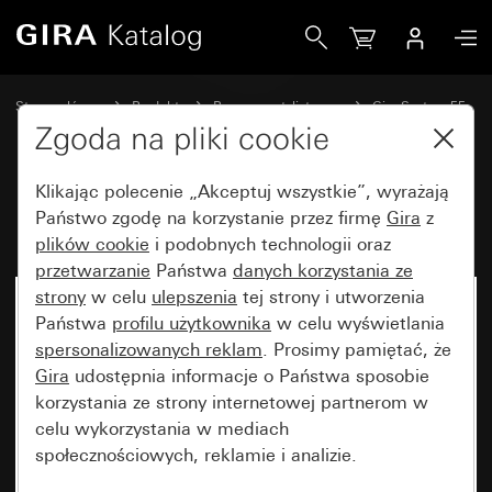
Gira Klawisz
Strona główna
Produkty
Programy stylistyczne
Gira System 55
Wyłączniki i przyciski
Zgoda na pliki cookie
Klikając polecenie „Akceptuj wszystkie”, wyrażają
Klawisz
Państwo zgodę na korzystanie przez firmę
Gira
z
plików cookie
i podobnych technologii oraz
przetwarzanie
Państwa
danych korzystania ze
strony
w celu
ulepszenia
tej strony i utworzenia
Państwa
profilu użytkownika
w celu wyświetlania
spersonalizowanych reklam
. Prosimy pamiętać, że
Gira
udostępnia informacje o Państwa sposobie
korzystania ze strony internetowej partnerom w
celu wykorzystania w mediach
społecznościowych, reklamie i analizie.