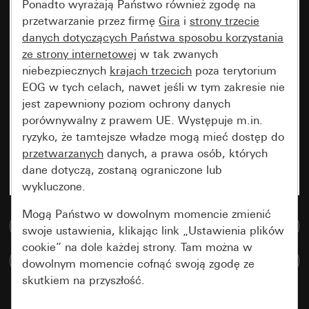
Ponadto wyrażają Państwo również zgodę na
przetwarzanie przez firmę
Gira
i
strony trzecie
danych dotyczących Państwa sposobu korzystania
ze strony internetowej
w tak zwanych
niebezpiecznych
krajach trzecich
poza terytorium
EOG w tych celach, nawet jeśli w tym zakresie nie
jest zapewniony poziom ochrony danych
porównywalny z prawem UE. Występuje m.in.
ryzyko, że tamtejsze władze mogą mieć dostęp do
przetwarzanych
danych, a prawa osób, których
dane dotyczą, zostaną ograniczone lub
wykluczone.
Mogą Państwo w dowolnym momencie zmienić
Do bazy danych multimedialnych
swoje ustawienia, klikając link „Ustawienia plików
cookie” na dole każdej strony. Tam można w
Porównaj artykuły
dowolnym momencie cofnąć swoją zgodę ze
skutkiem na przyszłość.