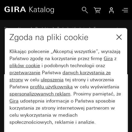
Gira przycisk pociągany System 55
Strona główna
Produkty
Technika i funkcje
Emergency set
Emergency set
Zgoda na pliki cookie
Klikając polecenie „Akceptuj wszystkie”, wyrażają
przycisk pociągany System 55
Państwo zgodę na korzystanie przez firmę
Gira
z
plików cookie
i podobnych technologii oraz
przetwarzanie
Państwa
danych korzystania ze
strony
w celu
ulepszenia
tej strony i utworzenia
Artykuł już niedostępny
Państwa
profilu użytkownika
w celu wyświetlania
spersonalizowanych reklam
. Prosimy pamiętać, że
Gira
udostępnia informacje o Państwa sposobie
korzystania ze strony internetowej partnerom w
celu wykorzystania w mediach
społecznościowych, reklamie i analizie.