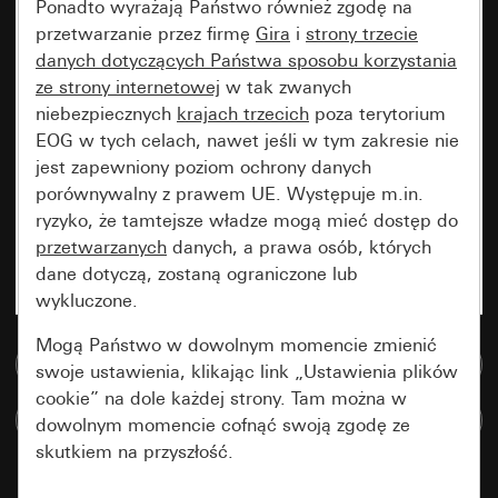
Ponadto wyrażają Państwo również zgodę na
przetwarzanie przez firmę
Gira
i
strony trzecie
danych dotyczących Państwa sposobu korzystania
ze strony internetowej
w tak zwanych
niebezpiecznych
krajach trzecich
poza terytorium
EOG w tych celach, nawet jeśli w tym zakresie nie
jest zapewniony poziom ochrony danych
porównywalny z prawem UE. Występuje m.in.
ryzyko, że tamtejsze władze mogą mieć dostęp do
przetwarzanych
danych, a prawa osób, których
dane dotyczą, zostaną ograniczone lub
wykluczone.
Mogą Państwo w dowolnym momencie zmienić
Do bazy danych multimedialnych
swoje ustawienia, klikając link „Ustawienia plików
cookie” na dole każdej strony. Tam można w
Porównaj artykuły
dowolnym momencie cofnąć swoją zgodę ze
skutkiem na przyszłość.