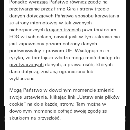
Ponadto wyrażają Państwo również zgodę na
przetwarzanie przez firmę
Gira
i
strony trzecie
danych dotyczących Państwa sposobu korzystania
ze strony internetowej
w tak zwanych
niebezpiecznych
krajach trzecich
poza terytorium
EOG w tych celach, nawet jeśli w tym zakresie nie
jest zapewniony poziom ochrony danych
porównywalny z prawem UE. Występuje m.in.
ryzyko, że tamtejsze władze mogą mieć dostęp do
przetwarzanych
danych, a prawa osób, których
dane dotyczą, zostaną ograniczone lub
wykluczone.
Mogą Państwo w dowolnym momencie zmienić
swoje ustawienia, klikając link „Ustawienia plików
cookie” na dole każdej strony. Tam można w
dowolnym momencie cofnąć swoją zgodę ze
skutkiem na przyszłość.
Do bazy danych multimedialnych