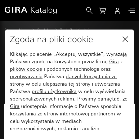
Gira Osłona do regulatora temperatury w pomieszczeniu S
Strona główna
Produkty
Technika i funkcje
Ogrzewanie, wentylacja, klimatyzacja
Zgoda na pliki cookie
Osłona regulatora temperatury w pomieszczeniu
Klikając polecenie „Akceptuj wszystkie”, wyrażają
Państwo zgodę na korzystanie przez firmę
Gira
z
Osłona do regulatora
plików cookie
i podobnych technologii oraz
przetwarzanie
Państwa
danych korzystania ze
temperatury w pomieszczeniu
strony
w celu
ulepszenia
tej strony i utworzenia
System 55
Państwa
profilu użytkownika
w celu wyświetlania
spersonalizowanych reklam
. Prosimy pamiętać, że
Gira
udostępnia informacje o Państwa sposobie
korzystania ze strony internetowej partnerom w
celu wykorzystania w mediach
społecznościowych, reklamie i analizie.