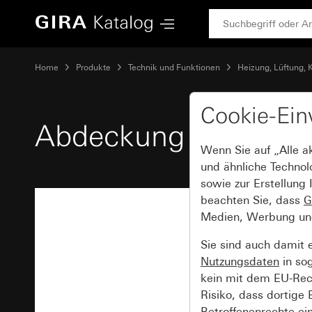
Gira Abdeckung für Raumtemperaturregler System 55
Home
Produkte
Technik und Funktionen
Heizung, Lüftung, 
Cookie-Ein
Abdeckung für Raum
Wenn Sie auf „Alle a
und ähnliche Technol
sowie zur Erstellung 
beachten Sie, dass
G
Medien, Werbung und 
Sie sind auch damit 
Nutzungsdaten
in so
kein mit dem EU-Rech
Risiko, dass dortige
Betroffenenrechte ei