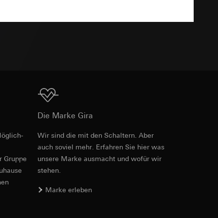
TXT
e unter
 Kopie zu erfragen
Download
 Kopie zu erfragen
Die Marke Gira
öglich­
Wir sind die mit den Schaltern. Aber
auch soviel mehr. Erfahren Sie hier was
er Gruppe
unsere Marke aus­macht und wofür wir
onen zur Schaltung
zuhause
stehen.
uf der Website, vom
nen
Referrer-URL sowie
Marke erleben
site, vom Nutzer
hs auf der