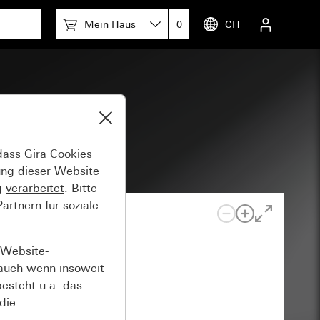
Mein Haus
0
CH
em 55
 dass
Gira
Cookies
ung
dieser Website
g
verarbeitet
. Bitte
rtnern für soziale
Website-
auch wenn insoweit
esteht u.a. das
die