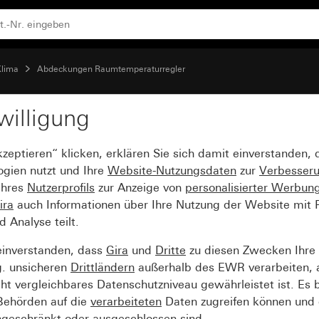
Klima
Abdeckungen Raumtemperaturregler
willigung
temperaturregler Syst
kzeptieren“ klicken, erklären Sie sich damit einverstanden,
ogien nutzt und Ihre
Website-Nutzungsdaten
zur
Verbesser
Ihres
Nutzerprofils
zur Anzeige von
personalisierter Werbun
ira
auch Informationen über Ihre Nutzung der Website mit Pa
Analyse teilt.
einverstanden, dass
Gira
und
Dritte
zu diesen Zwecken Ihre
g. unsicheren
Drittländern
außerhalb des EWR verarbeiten, 
t vergleichbares Datenschutzniveau gewährleistet ist. Es b
 Behörden auf die
verarbeiteten
Daten zugreifen können und 
ngeschränkt oder ausgeschlossen sind.