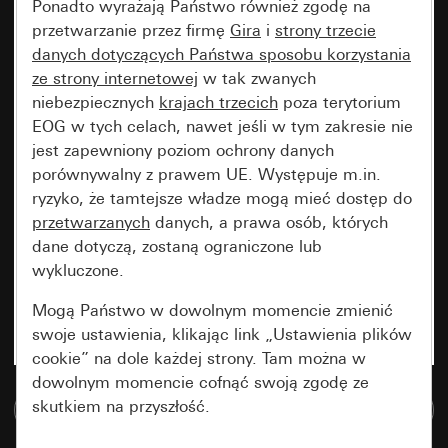
Ponadto wyrażają Państwo również zgodę na
przetwarzanie przez firmę
Gira
i
strony trzecie
danych dotyczących Państwa sposobu korzystania
ze strony internetowej
w tak zwanych
niebezpiecznych
krajach trzecich
poza terytorium
EOG w tych celach, nawet jeśli w tym zakresie nie
jest zapewniony poziom ochrony danych
porównywalny z prawem UE. Występuje m.in.
ryzyko, że tamtejsze władze mogą mieć dostęp do
przetwarzanych
danych, a prawa osób, których
dane dotyczą, zostaną ograniczone lub
wykluczone.
Mogą Państwo w dowolnym momencie zmienić
swoje ustawienia, klikając link „Ustawienia plików
cookie” na dole każdej strony. Tam można w
dowolnym momencie cofnąć swoją zgodę ze
skutkiem na przyszłość.
Do bazy danych multimedialnych