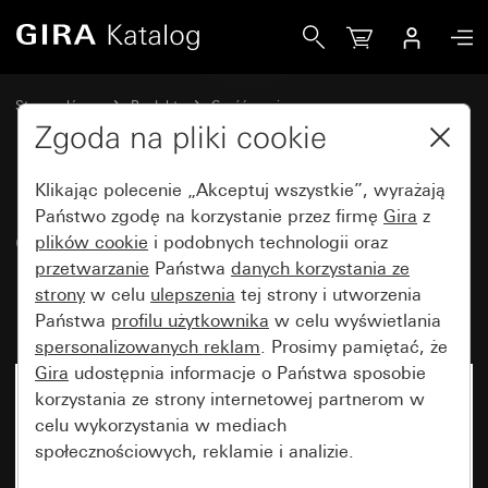
Gira Osłona z zaślepka nasadzaną do moduł nakładany czuj
Strona główna
Produkty
Część zamienna
Bryzgoszczelny podtynkowy IP44 Gira TX_44
Zgoda na pliki cookie
Sterowanie oświetleniem
Klikając polecenie „Akceptuj wszystkie”, wyrażają
Państwo zgodę na korzystanie przez firmę
Gira
z
Osłona z zaślepka nasadzaną do
plików cookie
i podobnych technologii oraz
przetwarzanie
Państwa
danych korzystania ze
moduł nakładany czujnika ruchu
strony
w celu
ulepszenia
tej strony i utworzenia
nego 1,10 m Komfort
Państwa
profilu użytkownika
w celu wyświetlania
spersonalizowanych reklam
. Prosimy pamiętać, że
Gira
udostępnia informacje o Państwa sposobie
korzystania ze strony internetowej partnerom w
celu wykorzystania w mediach
społecznościowych, reklamie i analizie.