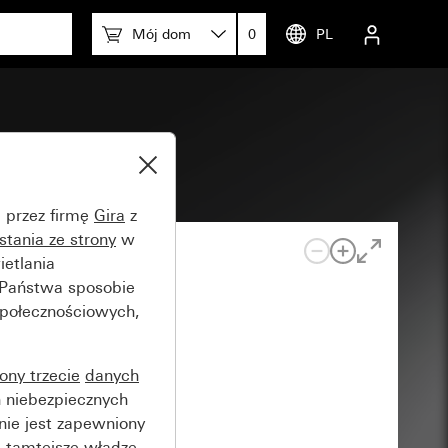
Mój dom
0
PL
e przez firmę
Gira
z
stania ze strony
w
etlania
 Państwa sposobie
społecznościowych,
rony trzecie
danych
 niebezpiecznych
nie jest zapewniony
 tamtejsze władze