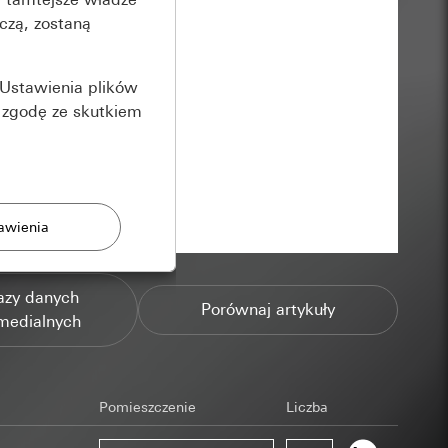
czą, zostaną
Ustawienia plików
 zgodę ze skutkiem
azy danych
Porównaj artykuły
rony
medialnych
zonych przez
Pomieszczenie
Liczba
ządzenie końcowe
e produkty.
użytkownika,
es pocztowy i adres