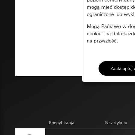
mogą mieć dostęp 
ograniczone lub wykl
Mogą Państwo w dowo
cookie” na dole każ
na przyszłość.
Podstawowe 
Wszystkie pliki coo
Gira Session
Poprawa dzia
Cele przetwarzania
Zastosowanie plików
Strona klientów 
internetowej oraz of
Strona klientów 
użytkowników
Matomo
Marketing
Kategorie danych 
Specyfikacja
Nr artykułu
Cele przetwarzania
Strona klientów 
Aby być w stanie r
Kategorie danych 
Strona klientów