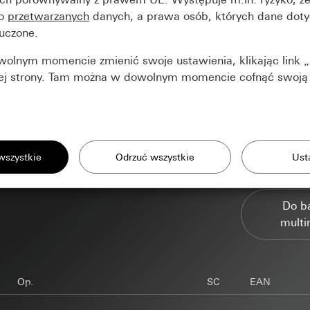
do
przetwarzanych
danych, a prawa osób, których dane doty
uczone.
lnym momencie zmienić swoje ustawienia, klikając link „
dej strony. Tam można w dowolnym momencie cofnąć swoją
informacje
kie, jakich potrzebujemy, aby wyświetlić stronę internetową.
łania naszej strony internetowej oraz ofert
Do b
 danych:
 cookie oraz podobnych technologii do poprawy działania naszej st
multi
prywatnych: Korzystanie ze wszystkich funkcji strony na bazie sesji
ert.
biznesowych: Uwierzytelnianie, preferencje i zapis danych wprowad
osobowych:
Op.
SC
EAN
 danych:
Analiza statystyczna korzystania ze strony internetowej
prywatnych: Adres IP, czas trwania sesji, używana przeglądarka, ur
ozpoznać Państwa zainteresowania oraz móc wyświetlać dostosowan
osobowych:
Adres IP (zanonimizowany/skrócony), przybliżony region 
 biznesowych: Ustawienia domyślne i preferencje. W tym nazwa, adr