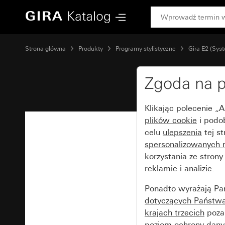
Gira
Strona główna
Produkty
Programy stylistyczne
Gira E2 (Sys
Zgoda na p
Klikając polecenie „
plików cookie
i podo
celu
ulepszenia
tej s
spersonalizowanych 
korzystania ze stron
reklamie i analizie.
Ponadto wyrażają Pa
dotyczących Państwa 
krajach trzecich
poza 
poziom ochrony dany