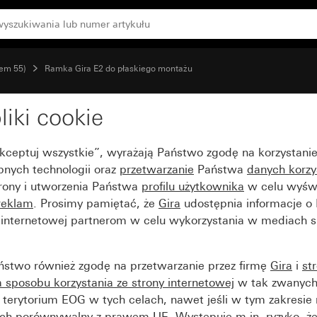
tem 55)
Ramka Gira E2 do płaskiego montażu
liki cookie
Akceptuj wszystkie”, wyrażają Państwo zgodę na korzystani
bnych technologii oraz
przetwarzanie
Państwa
danych korzy
trony i utworzenia Państwa
profilu użytkownika
w celu wyświ
reklam
. Prosimy pamiętać, że
Gira
udostępnia informacje o
y internetowej partnerom w celu wykorzystania w mediach 
ństwo również zgodę na przetwarzanie przez firmę
Gira
i
st
sposobu korzystania ze strony internetowej
w tak zwanych
terytorium EOG w tych celach, nawet jeśli w tym zakresie 
ch porównywalny z prawem UE. Występuje m.in. ryzyko, że