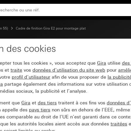
 pour montage plat
m 55)
Cadre de finition Gira E2 pour montage plat
on des cookies
e pour cadre de finitio
cepter tous les cookies », vous acceptez que
Gira
utilise
des
es et
traite
vos
données d’utilisation du site web
pour
améli
 votre
profil d’utilisateur
afin de vous proposer de
la publici
ra
partage également des informations sur votre utilisation
médias sociaux, la publicité et l’analyse.
ement que
Gira
et
des tiers
traitent à ces fins vos
données d’u
n appelle des
pays tiers
non sûrs en dehors de l’EEE, même 
s comparable au droit de l’UE n’est garanti dans ce context
que les autorités locales aient accès aux données
traitées
e
 soient limités ou exclus.