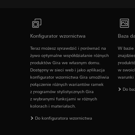
prywatności w t
Okres ważności pli
Okres ważności pli
Art. 6 ust. 1 lit.
Realizowany uzas
Pinterest Ta
Google Tag 
Odbiorcy:
Działy we
Cele przetwarzania
Cele przetwarzania
Przekazywanie do k
Konfigurator wzornictwa
Baza d
Kategorie danych 
Kategorie danych 
Okres ważności pli
odwiedzin, informacj
Podstawa prawna i 
Teraz możesz sprawdzić i porównać na
W bazie 
Podstawa prawna i 
Stosowanie usług
żywo optymalne współdziałanie różnych
znajdzie
Stosowanie usług
prywatności w t
prywatności w t
produktów Gira we własnym domu.
produktó
Dalsze przetwarz
Dalsze przetwarz
Dostępny w sieci web i jako aplikacja
w swoich
Odbiorcy:
konfigurator wzornictwa Gira umożliwia
warunki
Odbiorcy:
Działy wewnętrzn
połączenie różnych wariantów ramek
Działy wewnętrzn
Google Ireland L
Do ba
z programów stylistycznych Gira
Pinterest, Inc. (
Informacje na t
z wybranymi funkcjami w różnych
stronie https://b
Przekazywanie do k
kolorach i materiałach.
Kraj trzeci: USA
Przekazywanie do k
Decyzja stwierd
Kraj trzeci: USA
Do konfiguratora wzornictwa
Standardowe kla
Decyzja stwierd
zgoda zgodnie z a
Standardowe kla
zgoda zgodnie z a