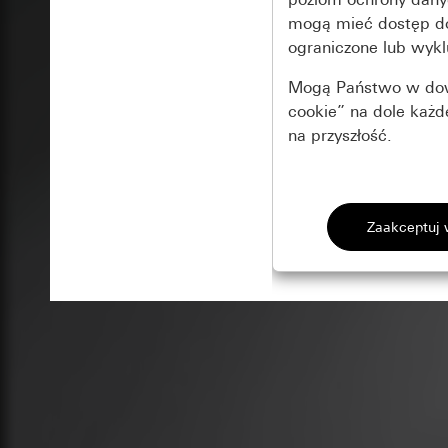
mogą mieć dostęp 
ograniczone lub wykl
Mogą Państwo w dowo
cookie” na dole każ
na przyszłość.
Podstawowe 
Wszystkie pliki coo
Gira Session
Poprawa dzia
Cele przetwarzania
Zastosowanie plików
Strona klientów 
internetowej oraz of
Strona klientów 
użytkowników
Matomo
Marketing
Kategorie danych 
Cele przetwarzania
Strona klientów 
Aby być w stanie r
Kategorie danych 
Strona klientów