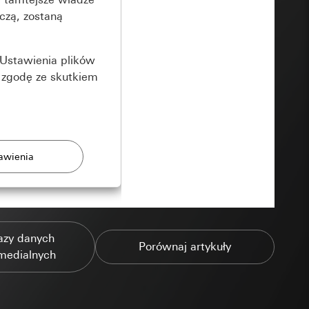
czą, zostaną
Ustawienia plików
 zgodę ze skutkiem
rony
azy danych
zonych przez
Porównaj artykuły
medialnych
ządzenie końcowe
e produkty.
użytkownika,
es pocztowy i adres