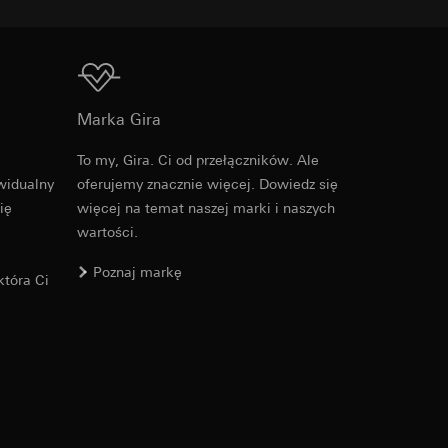
Do pobrania
u kampanii
Marka Gira
ata i godzina
zacja geograficzna
To my, Gira. Ci od przełączników. Ale
osobowych i
widualny
oferujemy znacznie więcej. Dowiedz się
osobowych i
ię
więcej na temat naszej marki i naszych
wartości.
Poznaj markę
tóra Ci
 można znaleźć na
wiający wyjątki:
nym w punkcie 1,
wiający wyjątki:
nym w punkcie 1,