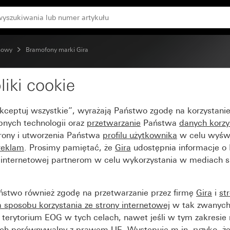
nowy
Bramofony marki Gira
liki cookie
 przywoławczego 3x TX
Akceptuj wszystkie”, wyrażają Państwo zgodę na korzystani
bnych technologii oraz
przetwarzanie
Państwa
danych korzy
trony i utworzenia Państwa
profilu użytkownika
w celu wyświ
reklam
. Prosimy pamiętać, że
Gira
udostępnia informacje o
y internetowej partnerom w celu wykorzystania w mediach 
ństwo również zgodę na przetwarzanie przez firmę
Gira
i
st
sposobu korzystania ze strony internetowej
w tak zwanych
terytorium EOG w tych celach, nawet jeśli w tym zakresie 
ch porównywalny z prawem UE. Występuje m.in. ryzyko, że