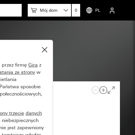
Mój dom
0
PL
_44
e przez firmę
Gira
z
stania ze strony
w
etlania
 Państwa sposobie
społecznościowych,
rony trzecie
danych
 niebezpiecznych
nie jest zapewniony
 tamtejsze władze