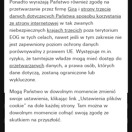
Ponadto wyrażają Państwo również zgodę na
przetwarzanie przez firmę
Gira
i
strony trzecie
danych dotyczących Państwa sposobu korzystania
ze strony internetowej
w tak zwanych
niebezpiecznych
krajach trzecich
poza terytorium
EOG w tych celach, nawet jeśli w tym zakresie nie
jest zapewniony poziom ochrony danych
porównywalny z prawem UE. Występuje m.in.
ryzyko, że tamtejsze władze mogą mieć dostęp do
przetwarzanych
danych, a prawa osób, których
dane dotyczą, zostaną ograniczone lub
wykluczone.
Mogą Państwo w dowolnym momencie zmienić
swoje ustawienia, klikając link „Ustawienia plików
cookie” na dole każdej strony. Tam można w
Do bazy danych multimedialnych
dowolnym momencie cofnąć swoją zgodę ze
skutkiem na przyszłość.
Porównaj artykuły