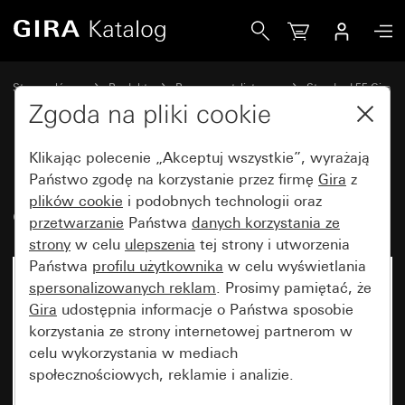
Gira Ramka Gira Standard 55z polem opisowym kremowy z
Strona główna
Produkty
Programy stylistyczne
Standard 55 Gira
Ramka Gira Standard 55z polem opisowym
Zgoda na pliki cookie
Klikając polecenie „Akceptuj wszystkie”, wyrażają
Ramka Gira Standard 55z polem
Państwo zgodę na korzystanie przez firmę
Gira
z
plików cookie
i podobnych technologii oraz
opisowym kremowy z połyskiem
przetwarzanie
Państwa
danych korzystania ze
strony
w celu
ulepszenia
tej strony i utworzenia
Państwa
profilu użytkownika
w celu wyświetlania
spersonalizowanych reklam
. Prosimy pamiętać, że
Gira
udostępnia informacje o Państwa sposobie
korzystania ze strony internetowej partnerom w
celu wykorzystania w mediach
społecznościowych, reklamie i analizie.