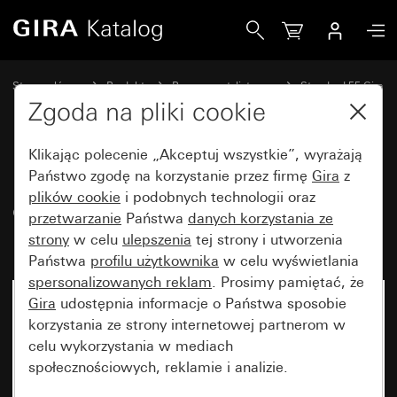
Gira Ramka Gira Standard 55z polem opisowym czysta biel
Strona główna
Produkty
Programy stylistyczne
Standard 55 Gira
Ramka Gira Standard 55z polem opisowym
Zgoda na pliki cookie
Klikając polecenie „Akceptuj wszystkie”, wyrażają
Ramka Gira Standard 55z polem
Państwo zgodę na korzystanie przez firmę
Gira
z
plików cookie
i podobnych technologii oraz
opisowym czysta biel z
przetwarzanie
Państwa
danych korzystania ze
połyskiem
strony
w celu
ulepszenia
tej strony i utworzenia
Państwa
profilu użytkownika
w celu wyświetlania
spersonalizowanych reklam
. Prosimy pamiętać, że
Gira
udostępnia informacje o Państwa sposobie
korzystania ze strony internetowej partnerom w
celu wykorzystania w mediach
społecznościowych, reklamie i analizie.