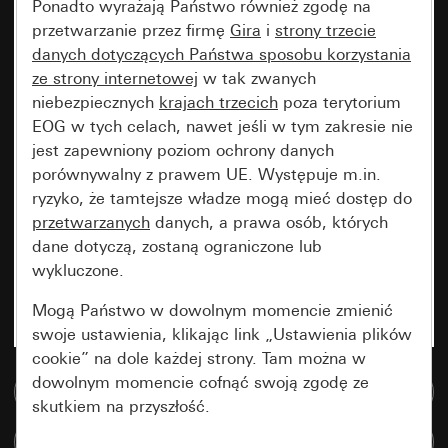
Ponadto wyrażają Państwo również zgodę na
przetwarzanie przez firmę
Gira
i
strony trzecie
danych dotyczących Państwa sposobu korzystania
ze strony internetowej
w tak zwanych
niebezpiecznych
krajach trzecich
poza terytorium
EOG w tych celach, nawet jeśli w tym zakresie nie
jest zapewniony poziom ochrony danych
porównywalny z prawem UE. Występuje m.in.
ryzyko, że tamtejsze władze mogą mieć dostęp do
przetwarzanych
danych, a prawa osób, których
dane dotyczą, zostaną ograniczone lub
wykluczone.
Mogą Państwo w dowolnym momencie zmienić
swoje ustawienia, klikając link „Ustawienia plików
cookie” na dole każdej strony. Tam można w
dowolnym momencie cofnąć swoją zgodę ze
Do bazy danych multimedialnych
skutkiem na przyszłość.
Porównaj artykuły