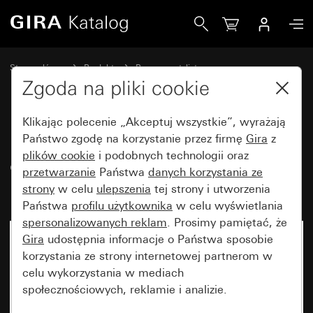
Gira Ramka Gira E2 z polem opisowym kolor aluminium (la
Strona główna
Produkty
Programy stylistyczne
Gira E2 (System 55)
Ramka Gira E2 z polem opisowym
Zgoda na pliki cookie
Klikając polecenie „Akceptuj wszystkie”, wyrażają
Ramka Gira E2 z polem
Państwo zgodę na korzystanie przez firmę
Gira
z
plików cookie
i podobnych technologii oraz
opisowym kolor aluminium
przetwarzanie
Państwa
danych korzystania ze
(lakierowane)
strony
w celu
ulepszenia
tej strony i utworzenia
Państwa
profilu użytkownika
w celu wyświetlania
spersonalizowanych reklam
. Prosimy pamiętać, że
Gira
udostępnia informacje o Państwa sposobie
korzystania ze strony internetowej partnerom w
celu wykorzystania w mediach
społecznościowych, reklamie i analizie.