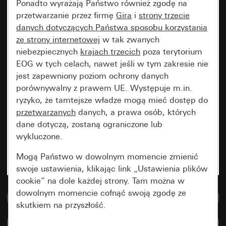
Ponadto wyrażają Państwo również zgodę na
przetwarzanie przez firmę
Gira
i
strony trzecie
danych dotyczących Państwa sposobu korzystania
ze strony internetowej
w tak zwanych
niebezpiecznych
krajach trzecich
poza terytorium
EOG w tych celach, nawet jeśli w tym zakresie nie
jest zapewniony poziom ochrony danych
porównywalny z prawem UE. Występuje m.in.
ryzyko, że tamtejsze władze mogą mieć dostęp do
przetwarzanych
danych, a prawa osób, których
dane dotyczą, zostaną ograniczone lub
wykluczone.
Mogą Państwo w dowolnym momencie zmienić
swoje ustawienia, klikając link „Ustawienia plików
cookie” na dole każdej strony. Tam można w
dowolnym momencie cofnąć swoją zgodę ze
Do bazy danych multimedialnych
skutkiem na przyszłość.
Porównaj artykuły