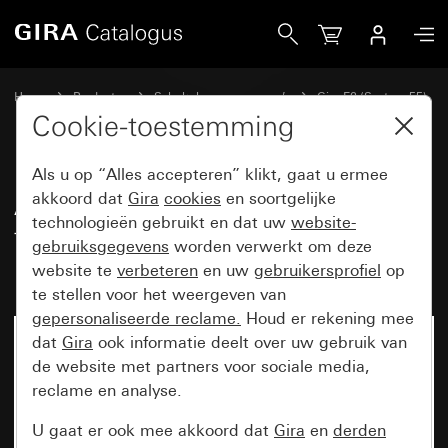
Gira Afdekraam Gira E2 met tekstkader kleur aluminium (ge
Home
Producten
Schakelaarprogramma’s
Gira E2 (System 55)
Afdekraam Gira E2 met tekstkader
Cookie-toestemming
Als u op “Alles accepteren” klikt, gaat u ermee
Afdekraam Gira E2 met
akkoord dat
Gira
cookies
en soortgelijke
technologieën gebruikt en dat uw
website-
tekstkader kleur aluminium
gebruiksgegevens
worden verwerkt om deze
(gelakt)
website te
verbeteren
en uw
gebruikersprofiel
op
te stellen voor het weergeven van
gepersonaliseerde reclame.
Houd er rekening mee
dat
Gira
ook informatie deelt over uw gebruik van
de website met partners voor sociale media,
reclame en analyse.
U gaat er ook mee akkoord dat
Gira
en
derden