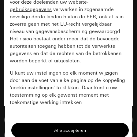
voor deze doeleinden uw
website-
gebruiksgegevens
verwerken in zogenaamde
onveilige
derde landen
buiten de EER, ook al is in
zoverre geen met het EU-recht vergelijkbaar
niveau van gegevensbescherming gewaarborgd.
Het risico bestaat onder meer dat de bevoegde
autoriteiten toegang hebben tot de
verwerkte
gegevens en dat de rechten van de betrokkenen
worden beperkt of uitgesloten.
U kunt uw instellingen op elk moment wijzigen
door aan de voet van elke pagina op de koppeling
'cookie-instellingen' te klikken. Daar kunt u uw
toestemming op elk gewenst moment met
toekomstige werking intrekken.
Essentieel
Naar de mediadatabase
Alle cookies die wij nodig hebben om de
Artikelen verglijken
pagina te kunnen weergeven.