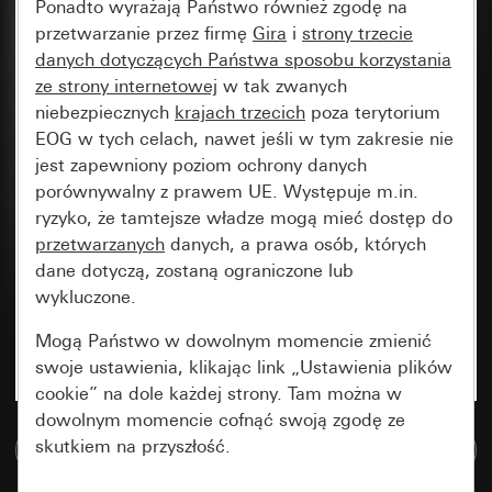
Ponadto wyrażają Państwo również zgodę na
przetwarzanie przez firmę
Gira
i
strony trzecie
danych dotyczących Państwa sposobu korzystania
ze strony internetowej
w tak zwanych
niebezpiecznych
krajach trzecich
poza terytorium
EOG w tych celach, nawet jeśli w tym zakresie nie
jest zapewniony poziom ochrony danych
porównywalny z prawem UE. Występuje m.in.
ryzyko, że tamtejsze władze mogą mieć dostęp do
przetwarzanych
danych, a prawa osób, których
dane dotyczą, zostaną ograniczone lub
wykluczone.
Mogą Państwo w dowolnym momencie zmienić
swoje ustawienia, klikając link „Ustawienia plików
cookie” na dole każdej strony. Tam można w
dowolnym momencie cofnąć swoją zgodę ze
skutkiem na przyszłość.
Do bazy danych multimedialnych