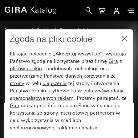
Gira Osłonna ochronna płaski i nasadzany do lampki sygnal
Strona główna
Produkty
Technika i funkcje
Urządzenia podtynkowe, akcesoria
Zgoda na pliki cookie
Lampki sygnalizacyjne i akcesoria
Klikając polecenie „Akceptuj wszystkie”, wyrażają
Państwo zgodę na korzystanie przez firmę
Gira
z
Osłonna ochronna płaski i
plików cookie
i podobnych technologii oraz
przetwarzanie
Państwa
danych korzystania ze
nasadzany do lampki
strony
w celu
ulepszenia
tej strony i utworzenia
sygnalizacyjnej System 55
Państwa
profilu użytkownika
w celu wyświetlania
spersonalizowanych reklam
. Prosimy pamiętać, że
Gira
udostępnia informacje o Państwa sposobie
korzystania ze strony internetowej partnerom w
celu wykorzystania w mediach
społecznościowych, reklamie i analizie.