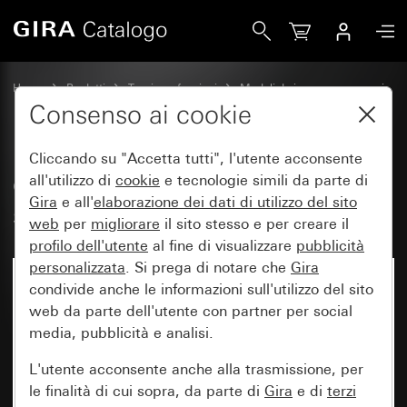
Gira Calotta piatta e a innesto per spia luminosa System 55
Home
Prodotti
Tecnica e funzioni
Moduli da incasso, accessori
spia luminosa ed accessori
Consenso ai cookie
Cliccando su "Accetta tutti", l'utente acconsente
Calotta piatta e a innesto per
all'utilizzo di
cookie
e tecnologie simili da parte di
Gira
e all'
elaborazione dei
dati di utilizzo del sito
spia luminosa System 55
web
per
migliorare
il sito stesso e per creare il
profilo dell'utente
al fine di visualizzare
pubblicità
personalizzata
. Si prega di notare che
Gira
condivide anche le informazioni sull'utilizzo del sito
web da parte dell'utente con partner per social
media, pubblicità e analisi.
L'utente acconsente anche alla trasmissione, per
le finalità di cui sopra, da parte di
Gira
e di
terzi