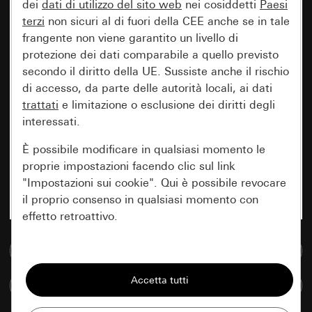
dei
dati di utilizzo del sito web
nei cosiddetti
Paesi
terzi
non sicuri al di fuori della CEE anche se in tale
frangente non viene garantito un livello di
protezione dei dati comparabile a quello previsto
secondo il diritto della UE. Sussiste anche il rischio
di accesso, da parte delle autorità locali, ai dati
trattati
e limitazione o esclusione dei diritti degli
interessati.
È possibile modificare in qualsiasi momento le
proprie impostazioni facendo clic sul link
"Impostazioni sui cookie". Qui è possibile revocare
il proprio consenso in qualsiasi momento con
effetto retroattivo.
Vai alla banca dati multimediale
Essenziali
Tutti i cookie necessari per poter mostrare la
Confronta articoli
pagina.